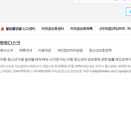
•
[저작권] (주)ESA(Entert
•
[저작권] (주)디즈니엔
불법촬영물 신고센터
저작권보호센터
저작권보호목록
•
[저작권] (주)JAYE -
•
[저작권] (주)루믹스미디
•
[저작권] (주)JAYE -
•
[저작권] (주)ESA(Entert
•
[저작권] (주)디즈니엔
회사소개
제휴안내
이용약관
개인정보처리방침
청소년보호정책
아동·청소년 이용 음란물 제작·배포·소지한 자는 아동·청소년의 성보호에 관한 법률 제11조에 
(주) 쉬프트 부산광역시 해운대구 센텀서로 30 2309호 (우동, KNN타워) 대표: 하주수 통신판매: 제2015-부산해운-
고객센터: 1544-9708 팩스: 070-4850-8582 저작권,청소년,정보보호: 하주수(help@totodisk.com) Copyright @ (주