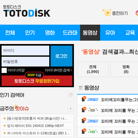
'동영상'
검색결과...최
전체
영화
아이디/비번 검색
아이디저장
(1,990)
(8)
꼬리에꼬리를무는그날이야기
꼬리에 꼬리를 무는 그날
[동시방영작]최흉의 버퍼 [화술사]인 나는
꼬리에 꼬리를 무는 그날
세계 최강 클랜을 이끈다 E12 241219 108..
망각 배터리 E01 240415 1080p-NEXT
꼬리에 꼬리를 무는 그날
저 너머의 아스트라 1~12화(완결) (BD 192