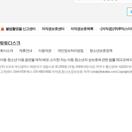
•
[저작권] (주)디즈니엔
•
[저작권] (주)JAYE -
불법촬영물 신고센터
저작권보호센터
저작권보호목록
•
[저작권] (주)루믹스미디
•
[저작권] (주)JAYE -
•
[저작권] (주)ESA(Entert
•
[저작권] (주)디즈니엔
•
[저작권] (주)JAYE -
회사소개
제휴안내
이용약관
개인정보처리방침
청소년보호정책
아동·청소년 이용 음란물 제작·배포·소지한 자는 아동·청소년의 성보호에 관한 법률 제11조에 
(주) 쉬프트 부산광역시 해운대구 센텀서로 30 2309호 (우동, KNN타워) 대표: 하주수 통신판매: 제2015-부산해운-
고객센터: 1544-9708 팩스: 070-4850-8582 저작권,청소년,정보보호: 하주수(help@totodisk.com) Copyright @ (주