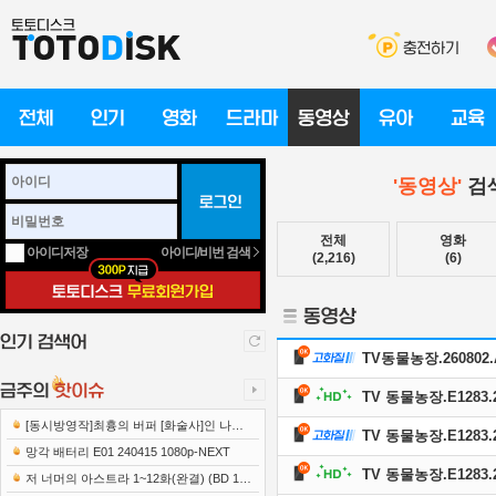
'동영상'
검색
전체
영화
아이디/비번 검색
아이디저장
(2,216)
(6)
TV동물농장.260802.A
TV 동물농장.E1283.2
[동시방영작]최흉의 버퍼 [화술사]인 나는
TV 동물농장.E1283.26
세계 최강 클랜을 이끈다 E12 241219 108..
망각 배터리 E01 240415 1080p-NEXT
TV 동물농장.E1283.2
저 너머의 아스트라 1~12화(완결) (BD 192