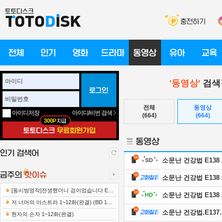
'동영상'
검색
전체
동영상
아이디/비번 검색
아이디저장
(664)
(664)
소문난 건강법 E138 2
소문난 건강법 E138 2
[동시방영작]전생했더니 검이었습니다 E12
소문난 건강법 E138 2
221222 1080p-NEXT
저 너머의 아스트라 1~12화(완결) (BD 192
소문난 건강법.E137.26
0x1080 x265-10Bit FLACx2)
현자의 손자 1~12화(완결)