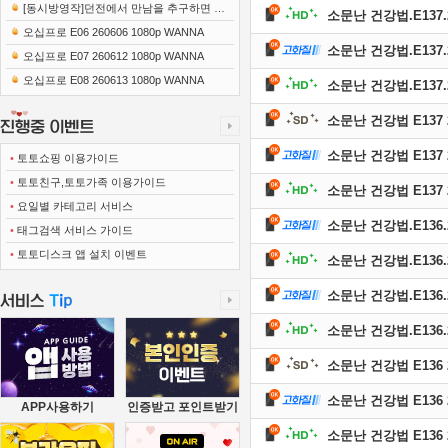
[동시방영작]던전에서 만남을 추구하면 안
소문난 건강법.E137.26
되는 걸까 5 풍요의 여신편 E15 250306 1..
오십프로 E06 260606 1080p WANNA
소문난 건강법.E137.26
오십프로 E07 260612 1080p WANNA
오십프로 E08 260613 1080p WANNA
소문난 건강법.E137.2
소문난 건강법 E137 2
소문난 건강법 E137 2
•
토토쇼핑 이용가이드
•
토토친구,토토가족 이용가이드
소문난 건강법 E137 2
•
요일별 카테고리 서비스
소문난 건강법.E136.26
•
태그검색 서비스 가이드
•
토토디스크 앱 설치 이벤트
소문난 건강법.E136.26
소문난 건강법.E136.26
소문난 건강법.E136.26
소문난 건강법 E136 2
소문난 건강법 E136 2
APP사용하기
인증받고 포인트받기
소문난 건강법 E136 2