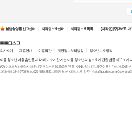
•
[저작권] (주)ESA(Entert
•
[저작권] (주)디즈니엔
불법촬영물 신고센터
저작권보호센터
저작권보호목록
•
[저작권] (주)JAYE -
•
[저작권] (주)루믹스미디
•
[저작권] (주)JAYE -
•
[저작권] (주)ESA(Entert
•
[저작권] (주)디즈니엔
회사소개
제휴안내
이용약관
개인정보처리방침
청소년보호정책
아동·청소년 이용 음란물 제작·배포·소지한 자는 아동·청소년의 성보호에 관한 법률 제11조에 
(주) 쉬프트 부산광역시 해운대구 센텀서로 30 2309호 (우동, KNN타워) 대표: 하주수 통신판매: 제2015-부산해운-
고객센터: 1544-9708 팩스: 070-4850-8582 저작권,청소년,정보보호: 하주수(help@totodisk.com) Copyright @ (주