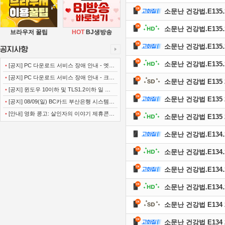
소문난 건강법.E135.26
소문난 건강법.E135.26
브라우저 꿀팁
HOT
BJ생방송
소문난 건강법.E135.26
소문난 건강법.E135.2
•
[공지] PC 다운로드 서비스 장애 안내 - 엣지
(Microsoft Edge)
•
[공지] PC 다운로드 서비스 장애 안내 - 크롬
소문난 건강법 E135 2
(Chrome)
•
[공지] 윈도우 10이하 및 TLS1.2이하 일 경
소문난 건강법 E135 2
우 사이트 이용불가 안내
•
[공지] 08/09(일) BC카드 부산은행 시스템
정기점검 안내
•
[안내] 영화 콩고: 살인자의 이야기 제휴콘텐
소문난 건강법 E135 2
츠 서비스가 종료 되었습니다.
소문난 건강법.E134.26
소문난 건강법.E134.26
소문난 건강법.E134.26
소문난 건강법.E134.2
소문난 건강법 E134 2
소문난 건강법 E134 2