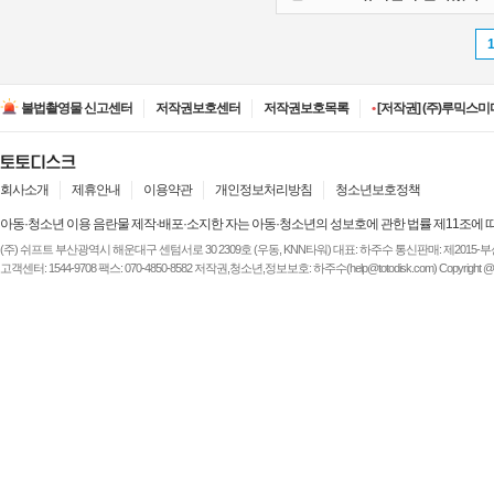
•
[저작권] (주)디즈니엔
•
[저작권] (주)JAYE -
불법촬영물 신고센터
저작권보호센터
저작권보호목록
•
[저작권] (주)루믹스미디
•
[저작권] (주)JAYE -
•
[저작권] (주)ESA(Entert
•
[저작권] (주)디즈니엔
•
[저작권] (주)JAYE -
회사소개
제휴안내
이용약관
개인정보처리방침
청소년보호정책
아동·청소년 이용 음란물 제작·배포·소지한 자는 아동·청소년의 성보호에 관한 법률 제11조에 
(주) 쉬프트 부산광역시 해운대구 센텀서로 30 2309호 (우동, KNN타워) 대표: 하주수 통신판매: 제2015-부산해운-
고객센터: 1544-9708 팩스: 070-4850-8582 저작권,청소년,정보보호: 하주수(help@totodisk.com) Copyright @ (주