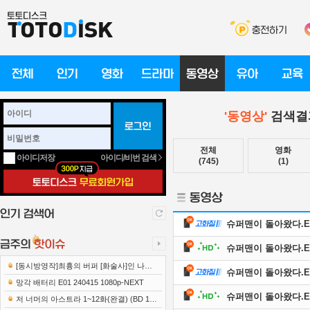
'동영상'
검색결과
전체
영화
아이디/비번 검색
아이디저장
(745)
(1)
슈퍼맨이 돌아왔다.E631
슈퍼맨이 돌아왔다.E631
[동시방영작]최흉의 버퍼 [화술사]인 나는
슈퍼맨이 돌아왔다.E631
세계 최강 클랜을 이끈다 E12 241219 108..
망각 배터리 E01 240415 1080p-NEXT
슈퍼맨이 돌아왔다.E631
저 너머의 아스트라 1~12화(완결) (BD 192