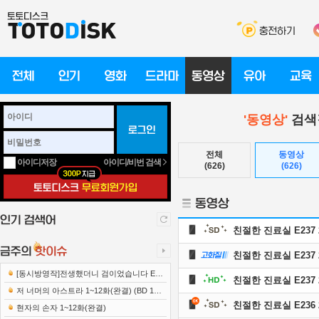
'동영상'
검색
전체
동영상
아이디/비번 검색
아이디저장
(626)
(626)
친절한 진료실 E237 2
친절한 진료실 E237 2
[동시방영작]전생했더니 검이었습니다 E12
친절한 진료실 E237 2
221222 1080p-NEXT
저 너머의 아스트라 1~12화(완결) (BD 192
친절한 진료실 E236 2
0x1080 x265-10Bit FLACx2)
현자의 손자 1~12화(완결)