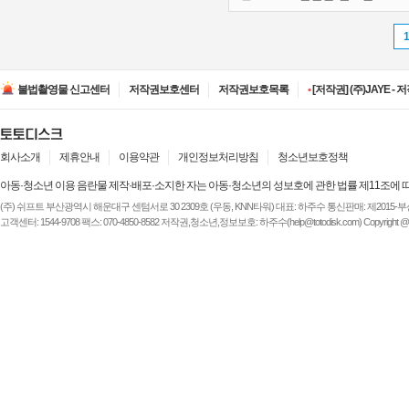
•
[저작권] (주)ESA(Entert
•
[저작권] (주)디즈니엔
불법촬영물 신고센터
저작권보호센터
저작권보호목록
•
[저작권] (주)JAYE -
•
[저작권] (주)루믹스미디
•
[저작권] (주)JAYE -
•
[저작권] (주)ESA(Entert
•
[저작권] (주)디즈니엔
회사소개
제휴안내
이용약관
개인정보처리방침
청소년보호정책
아동·청소년 이용 음란물 제작·배포·소지한 자는 아동·청소년의 성보호에 관한 법률 제11조에 
(주) 쉬프트 부산광역시 해운대구 센텀서로 30 2309호 (우동, KNN타워) 대표: 하주수 통신판매: 제2015-부산해운-
고객센터: 1544-9708 팩스: 070-4850-8582 저작권,청소년,정보보호: 하주수(help@totodisk.com) Copyright @ (주