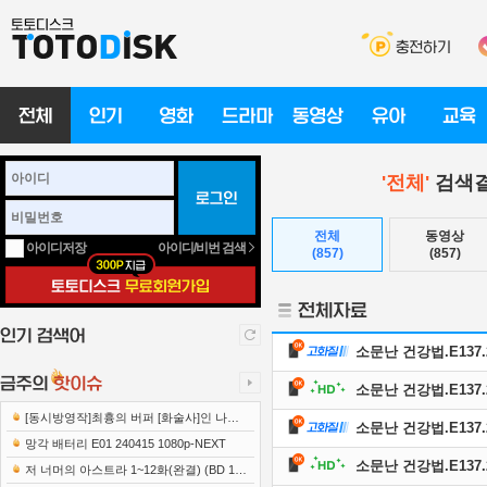
'전체'
검색결
전체
동영상
아이디/비번 검색
아이디저장
(857)
(857)
소문난 건강법.E137.26
소문난 건강법.E137.26
[동시방영작]최흉의 버퍼 [화술사]인 나는
소문난 건강법.E137.26
세계 최강 클랜을 이끈다 E12 241219 108..
망각 배터리 E01 240415 1080p-NEXT
소문난 건강법.E137.2
저 너머의 아스트라 1~12화(완결) (BD 192