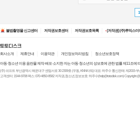
•
[저작권] (주)디즈니엔
•
[저작권] (주)JAYE -
불법촬영물 신고센터
저작권보호센터
저작권보호목록
•
[저작권] (주)루믹스미디
•
[저작권] (주)JAYE -
•
[저작권] (주)ESA(Entert
•
[저작권] (주)디즈니엔
•
[저작권] (주)JAYE -
회사소개
제휴안내
이용약관
개인정보처리방침
청소년보호정책
아동·청소년 이용 음란물 제작·배포·소지한 자는 아동·청소년의 성보호에 관한 법률 제11조에 
(주) 쉬프트 부산광역시 해운대구 센텀서로 30 2309호 (우동, KNN타워) 대표: 하주수 통신판매: 제2015-부산해운-
고객센터: 1544-9708 팩스: 070-4850-8582 저작권,청소년,정보보호: 하주수(help@totodisk.com) Copyright @ (주