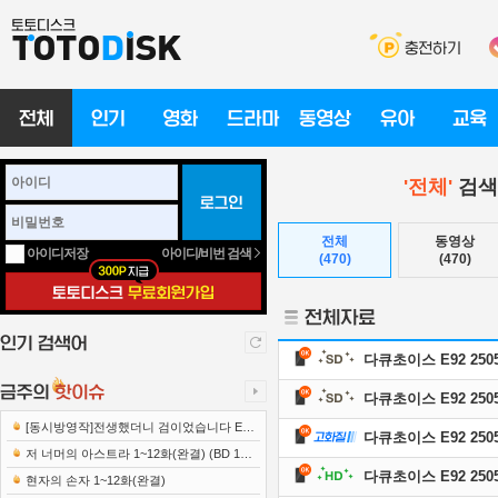
'전체'
검색
전체
동영상
아이디/비번 검색
아이디저장
(470)
(470)
다큐초이스 E92 2505
다큐초이스 E92 2505
[동시방영작]전생했더니 검이었습니다 E12
다큐초이스 E92 25051
221222 1080p-NEXT
저 너머의 아스트라 1~12화(완결) (BD 192
다큐초이스 E92 2505
0x1080 x265-10Bit FLACx2)
현자의 손자 1~12화(완결)