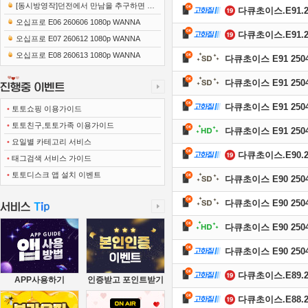
[동시방영작]던전에서 만남을 추구하면 안
다큐초이스.E91.250
되는 걸까 5 풍요의 여신편 E15 250306 1..
오십프로 E06 260606 1080p WANNA
다큐초이스.E91.250
오십프로 E07 260612 1080p WANNA
오십프로 E08 260613 1080p WANNA
다큐초이스 E91 2504
다큐초이스 E91 2504
다큐초이스 E91 25041
•
토토쇼핑 이용가이드
•
토토친구,토토가족 이용가이드
다큐초이스 E91 2504
•
요일별 카테고리 서비스
다큐초이스.E90.250
•
태그검색 서비스 가이드
•
토토디스크 앱 설치 이벤트
다큐초이스 E90 2504
다큐초이스 E90 2504
다큐초이스 E90 2504
다큐초이스 E90 25041
다큐초이스.E89.250
APP사용하기
인증받고 포인트받기
다큐초이스.E88.250