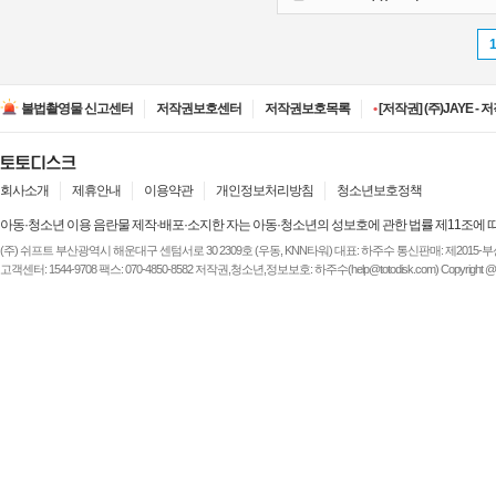
•
[저작권] (주)ESA(Entert
•
[저작권] (주)디즈니엔
불법촬영물 신고센터
저작권보호센터
저작권보호목록
•
[저작권] (주)JAYE -
•
[저작권] (주)루믹스미디
•
[저작권] (주)JAYE -
•
[저작권] (주)ESA(Entert
•
[저작권] (주)디즈니엔
회사소개
제휴안내
이용약관
개인정보처리방침
청소년보호정책
아동·청소년 이용 음란물 제작·배포·소지한 자는 아동·청소년의 성보호에 관한 법률 제11조에 
(주) 쉬프트 부산광역시 해운대구 센텀서로 30 2309호 (우동, KNN타워) 대표: 하주수 통신판매: 제2015-부산해운-
고객센터: 1544-9708 팩스: 070-4850-8582 저작권,청소년,정보보호: 하주수(help@totodisk.com) Copyright @ (주