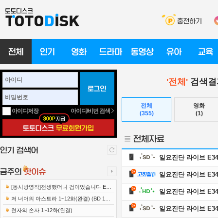
'전체'
검색결과
전체
영화
아이디/비번 검색
아이디저장
(355)
(1)
일요진단 라이브 E344 
일요진단 라이브 E344 
[동시방영작]전생했더니 검이었습니다 E12
일요진단 라이브 E344 
221222 1080p-NEXT
저 너머의 아스트라 1~12화(완결) (BD 192
일요진단 라이브 E343 
0x1080 x265-10Bit FLACx2)
현자의 손자 1~12화(완결)