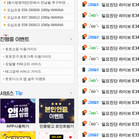
[동시방영작]던전에서 만남을 추구하면 안
일요진단 라이브 E343 
되는 걸까 5 풍요의 여신편 E15 250306 1..
오십프로 E06 260606 1080p WANNA
일요진단 라이브 E343 
오십프로 E07 260612 1080p WANNA
오십프로 E08 260613 1080p WANNA
일요진단 라이브 E342 
일요진단 라이브 E342 
일요진단 라이브 E342 
•
토토쇼핑 이용가이드
•
토토친구,토토가족 이용가이드
일요진단 라이브 E341 
•
요일별 카테고리 서비스
일요진단 라이브 E341 
•
태그검색 서비스 가이드
•
토토디스크 앱 설치 이벤트
일요진단 라이브 E341 
일요진단 라이브 E340 
일요진단 라이브 E340 
일요진단 라이브 E340 
일요진단 라이브 E339 
APP사용하기
인증받고 포인트받기
일요진단 라이브 E339 