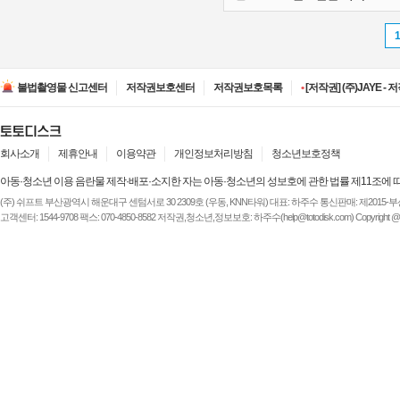
•
[저작권] (주)ESA(Entert
•
[저작권] (주)디즈니엔
불법촬영물 신고센터
저작권보호센터
저작권보호목록
•
[저작권] (주)JAYE -
•
[저작권] (주)루믹스미디
•
[저작권] (주)JAYE -
•
[저작권] (주)ESA(Entert
•
[저작권] (주)디즈니엔
회사소개
제휴안내
이용약관
개인정보처리방침
청소년보호정책
아동·청소년 이용 음란물 제작·배포·소지한 자는 아동·청소년의 성보호에 관한 법률 제11조에 
(주) 쉬프트 부산광역시 해운대구 센텀서로 30 2309호 (우동, KNN타워) 대표: 하주수 통신판매: 제2015-부산해운-
고객센터: 1544-9708 팩스: 070-4850-8582 저작권,청소년,정보보호: 하주수(help@totodisk.com) Copyright @ (주