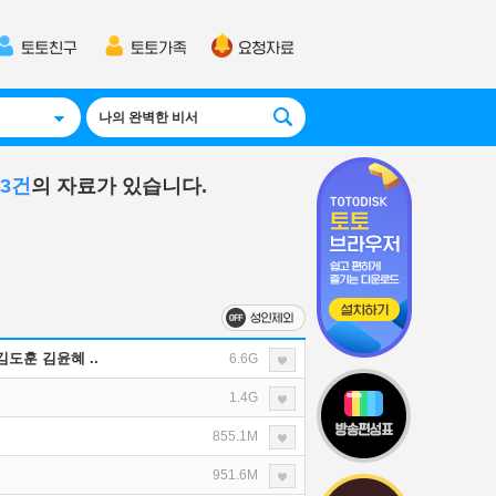
53건
의 자료가 있습니다.
김도훈 김윤혜 ..
6.6G
1.4G
855.1M
951.6M