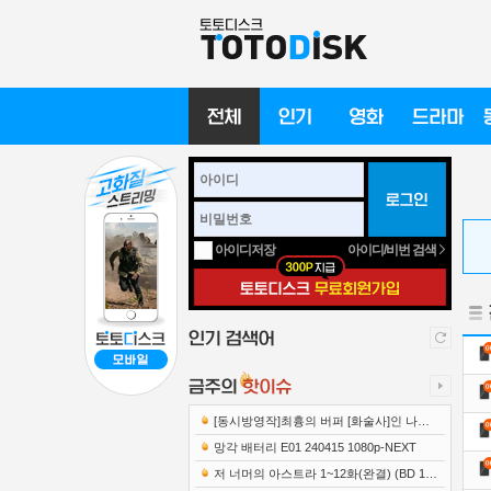
아이디/비번 검색
아이디저장
[동시방영작]최흉의 버퍼 [화술사]인 나는
세계 최강 클랜을 이끈다 E12 241219 108..
망각 배터리 E01 240415 1080p-NEXT
저 너머의 아스트라 1~12화(완결) (BD 192