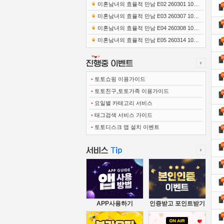
0x1080 x265-10Bit FLACx2)
미혼남녀의 효율적 만남 E02 260301 1080
p-NEXT
미혼남녀의 효율적 만남 E03 260307 1080
p-NEXT
미혼남녀의 효율적 만남 E04 260308 1080
p-NEXT
미혼남녀의 효율적 만남 E05 260314 1080
p-NEXT
•
토토쇼핑 이용가이드
•
토토친구,토토가족 이용가이드
•
요일별 카테고리 서비스
•
태그검색 서비스 가이드
•
토토디스크 앱 설치 이벤트
APP사용하기
인증받고 포인트받기