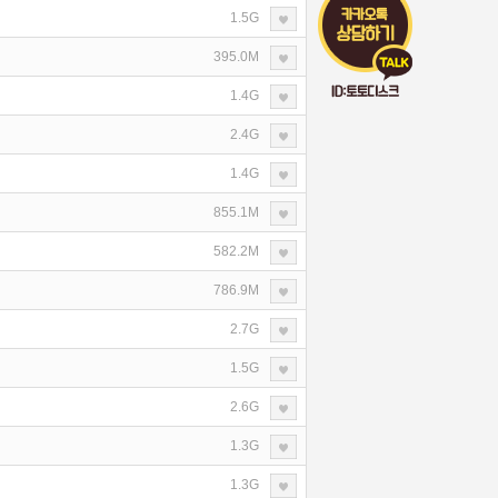
1.5G
395.0M
1.4G
2.4G
1.4G
855.1M
582.2M
786.9M
2.7G
1.5G
2.6G
1.3G
1.3G