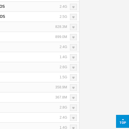
IOS
2.4G
IOS
2.5G
828.3M
899.0M
2.4G
1.4G
2.6G
1.5G
358.9M
367.8M
2.8G
2.4G
1.4G