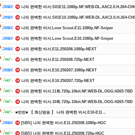
나의 완벽한 비서.S01E11.1080p.NF.WEB-DL.AAC2.0.H.264-CH
나의 완벽한 비서.S01E10.1080p.NF.WEB-DL.AAC2.0.H.264-CH
나의 완벽한 비서.Love Scout.E11.1080p.NF-Sniper
나의 완벽한 비서.Love Scout.E10.1080p.NF-Sniper
나의 완벽한 비서.E11.250208.1080p-NEXT
나의 완벽한 비서.E11.250208.720p-NEXT
나의 완벽한 비서.E10.250207.1080p-NEXT
나의 완벽한 비서.E10.250207.720p-NEXT
나의 완벽한 비서.11회.720p.10bit.NF.WEB-DL.OGG.H265-TBD
나의 완벽한 비서.10회.720p.10bit.NF.WEB-DL.OGG.H265-TBD
■빈빈■ 【 최신방송 】 나의 완벽한 비서.E10-E11 ..
[SBS] 나의 완벽한 비서.E11.250208.1080p-HGC
[SBS] 나의 완벽한 비서.E11.250208.720p-HGC