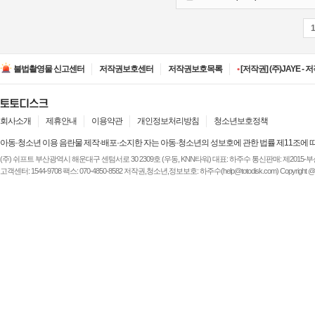
•
[저작권] (주)ESA(Entert
•
[저작권] (주)디즈니엔
불법촬영물 신고센터
저작권보호센터
저작권보호목록
•
[저작권] (주)JAYE -
•
[저작권] (주)루믹스미디
•
[저작권] (주)JAYE -
•
[저작권] (주)ESA(Entert
•
[저작권] (주)디즈니엔
회사소개
제휴안내
이용약관
개인정보처리방침
청소년보호정책
아동·청소년 이용 음란물 제작·배포·소지한 자는 아동·청소년의 성보호에 관한 법률 제11조에 
(주) 쉬프트 부산광역시 해운대구 센텀서로 30 2309호 (우동, KNN타워) 대표: 하주수 통신판매: 제2015-부산해운-
고객센터: 1544-9708 팩스: 070-4850-8582 저작권,청소년,정보보호: 하주수(help@totodisk.com) Copyright @ (주