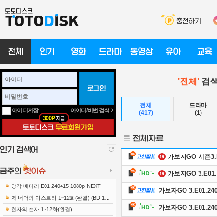
'전체'
검색
전체
드라마
아이디/비번 검색
아이디저장
(417)
(1)
가보자GO 시즌3.E01
가보자GO 3.E01.2
망각 배터리 E01 240415 1080p-NEXT
가보자GO 3.E01.240
저 너머의 아스트라 1~12화(완결) (BD 192
가보자GO 3.E01.240
0x1080 x265-10Bit FLACx2)
현자의 손자 1~12화(완결)