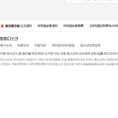
•
[저작권] (주)디즈니엔
•
[저작권] (주)JAYE -
불법촬영물 신고센터
저작권보호센터
저작권보호목록
•
[저작권] (주)루믹스미디
•
[저작권] (주)JAYE -
•
[저작권] (주)ESA(Entert
•
[저작권] (주)디즈니엔
•
[저작권] (주)JAYE -
회사소개
제휴안내
이용약관
개인정보처리방침
청소년보호정책
아동·청소년 이용 음란물 제작·배포·소지한 자는 아동·청소년의 성보호에 관한 법률 제11조에 
(주) 쉬프트 부산광역시 해운대구 센텀서로 30 2309호 (우동, KNN타워) 대표: 하주수 통신판매: 제2015-부산해운-
고객센터: 1544-9708 팩스: 070-4850-8582 저작권,청소년,정보보호: 하주수(help@totodisk.com) Copyright @ (주