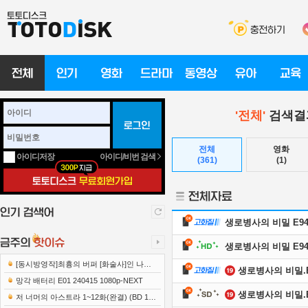
'전체'
검색결과
전체
영화
아이디/비번 검색
아이디저장
(361)
(1)
생로병사의 비밀 E947 
생로병사의 비밀 E947 
[동시방영작]최흉의 버퍼 [화술사]인 나는
생로병사의 비밀.E94
세계 최강 클랜을 이끈다 E12 241219 108..
망각 배터리 E01 240415 1080p-NEXT
생로병사의 비밀.E94
저 너머의 아스트라 1~12화(완결) (BD 192