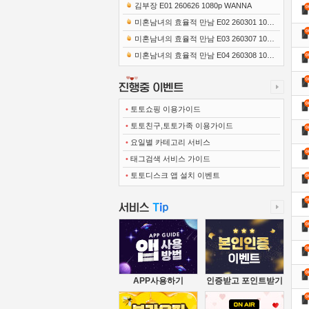
0x1080 x265-10Bit FLACx2)
김부장 E01 260626 1080p WANNA
미혼남녀의 효율적 만남 E02 260301 1080
p-NEXT
미혼남녀의 효율적 만남 E03 260307 1080
p-NEXT
미혼남녀의 효율적 만남 E04 260308 1080
p-NEXT
•
토토쇼핑 이용가이드
•
토토친구,토토가족 이용가이드
•
요일별 카테고리 서비스
•
태그검색 서비스 가이드
•
토토디스크 앱 설치 이벤트
APP사용하기
인증받고 포인트받기