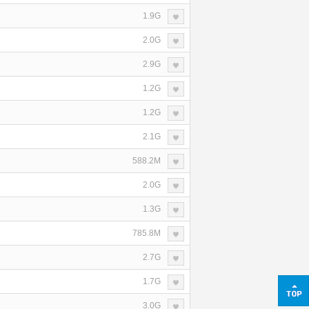
1.9G
2.0G
2.9G
1.2G
1.2G
2.1G
588.2M
2.0G
1.3G
785.8M
2.7G
1.7G
3.0G