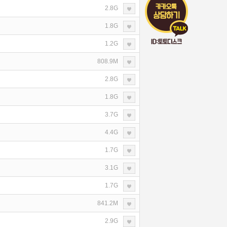
2.8G
1.8G
1.2G
808.9M
2.8G
1.8G
3.7G
4.4G
1.7G
3.1G
1.7G
841.2M
2.9G