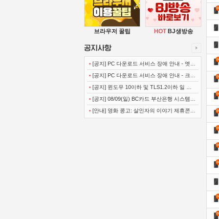
브라우저 꿀팁
HOT
BJ생방송
•
[공지] PC 다운로드 서비스 장애 안내 - 엣지
(Microsoft Edge)
•
[공지] PC 다운로드 서비스 장애 안내 - 크롬
(Chrome)
•
[공지] 윈도우 10이하 및 TLS1.2이하 일 경
우 사이트 이용불가 안내
•
[공지] 08/09(일) BC카드 부산은행 시스템
정기점검 안내
•
[안내] 영화 콩고: 살인자의 이야기 제휴콘텐
츠 서비스가 종료 되었습니다.