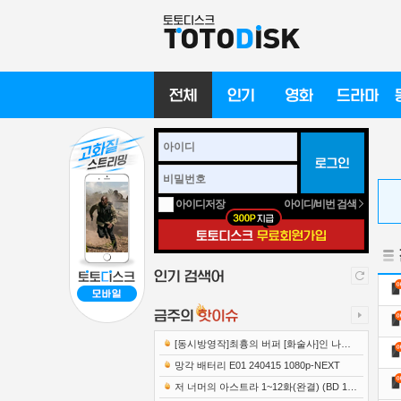
아이디/비번 검색
아이디저장
[동시방영작]최흉의 버퍼 [화술사]인 나는
세계 최강 클랜을 이끈다 E12 241219 108..
망각 배터리 E01 240415 1080p-NEXT
저 너머의 아스트라 1~12화(완결) (BD 192