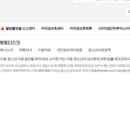
•
[저작권] (주)디즈니엔
•
[저작권] (주)JAYE -
불법촬영물 신고센터
저작권보호센터
저작권보호목록
•
[저작권] (주)루믹스미디
•
[저작권] (주)JAYE -
•
[저작권] (주)ESA(Entert
•
[저작권] (주)디즈니엔
•
[저작권] (주)JAYE -
회사소개
제휴안내
이용약관
개인정보처리방침
청소년보호정책
아동·청소년 이용 음란물 제작·배포·소지한 자는 아동·청소년의 성보호에 관한 법률 제11조에 
(주) 쉬프트 부산광역시 해운대구 센텀서로 30 2309호 (우동, KNN타워) 대표: 하주수 통신판매: 제2015-부산해운-
고객센터: 1544-9708 팩스: 070-4850-8582 저작권,청소년,정보보호: 하주수(help@totodisk.com) Copyright @ (주