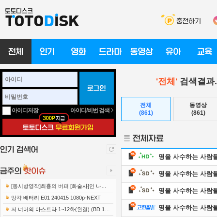
'전체'
검색결과.
전체
동영상
아이디/비번 검색
아이디저장
(861)
(861)
명을 사수하는 사람들 E1
명을 사수하는 사람들 E1
[동시방영작]최흉의 버퍼 [화술사]인 나는
명을 사수하는 사람들 E1
세계 최강 클랜을 이끈다 E12 241219 108..
망각 배터리 E01 240415 1080p-NEXT
명을 사수하는 사람들 E1
저 너머의 아스트라 1~12화(완결) (BD 192