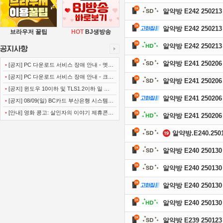
알약방 E242 250213
알약방 E242 250213
브라우저 꿀팁
HOT
BJ생방송
알약방 E242 250213
알약방 E241 250206
•
[공지] PC 다운로드 서비스 장애 안내 - 엣지
(Microsoft Edge)
•
[공지] PC 다운로드 서비스 장애 안내 - 크롬
알약방 E241 250206
(Chrome)
•
[공지] 윈도우 10이하 및 TLS1.2이하 일 경
알약방 E241 250206
우 사이트 이용불가 안내
•
[공지] 08/09(일) BC카드 부산은행 시스템
정기점검 안내
•
[안내] 영화 콩고: 살인자의 이야기 제휴콘텐
알약방 E241 250206
츠 서비스가 종료 되었습니다.
알약방.E240.2501
알약방 E240 250130
알약방 E240 250130
알약방 E240 250130
알약방 E240 250130
알약방 E239 250123