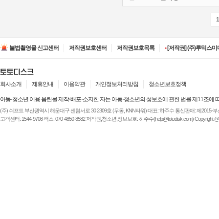
•
[저작권] (주)디즈니엔
•
[저작권] (주)JAYE -
불법촬영물 신고센터
저작권보호센터
저작권보호목록
•
[저작권] (주)루믹스미디
•
[저작권] (주)JAYE -
•
[저작권] (주)ESA(Entert
•
[저작권] (주)디즈니엔
•
[저작권] (주)JAYE -
회사소개
제휴안내
이용약관
개인정보처리방침
청소년보호정책
아동·청소년 이용 음란물 제작·배포·소지한 자는 아동·청소년의 성보호에 관한 법률 제11조에 
(주) 쉬프트 부산광역시 해운대구 센텀서로 30 2309호 (우동, KNN타워) 대표: 하주수 통신판매: 제2015-부산해운-
고객센터: 1544-9708 팩스: 070-4850-8582 저작권,청소년,정보보호: 하주수(help@totodisk.com) Copyright @ (주