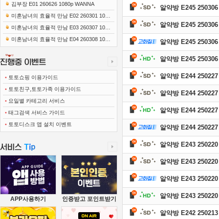
0x1080 x265-10Bit FLACx2)
김부장 E01 260626 1080p WANNA
알약방 E245 250306
미혼남녀의 효율적 만남 E02 260301 1080
알약방 E245 250306
p-NEXT
미혼남녀의 효율적 만남 E03 260307 1080
p-NEXT
미혼남녀의 효율적 만남 E04 260308 1080
알약방 E245 250306
p-NEXT
알약방 E245 250306
알약방 E244 250227
•
토토쇼핑 이용가이드
•
토토친구,토토가족 이용가이드
알약방 E244 250227
•
요일별 카테고리 서비스
알약방 E244 250227
•
태그검색 서비스 가이드
•
토토디스크 앱 설치 이벤트
알약방 E244 250227
알약방 E243 250220
알약방 E243 250220
알약방 E243 250220
알약방 E243 250220
APP사용하기
인증받고 포인트받기
알약방 E242 250213