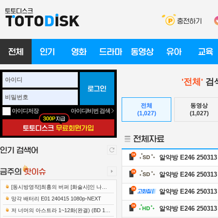
'전체'
검색
전체
동영상
아이디/비번 검색
아이디저장
(1,027)
(1,027)
알약방 E246 250313
알약방 E246 250313
[동시방영작]최흉의 버퍼 [화술사]인 나는
알약방 E246 250313
세계 최강 클랜을 이끈다 E12 241219 108..
망각 배터리 E01 240415 1080p-NEXT
알약방 E246 250313
저 너머의 아스트라 1~12화(완결) (BD 192