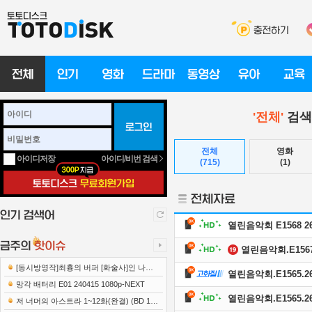
'전체'
검색
전체
영화
아이디/비번 검색
아이디저장
(715)
(1)
열린음악회 E1568 260
열린음악회.E1567.
[동시방영작]최흉의 버퍼 [화술사]인 나는
열린음악회.E1565.260
세계 최강 클랜을 이끈다 E12 241219 108..
망각 배터리 E01 240415 1080p-NEXT
열린음악회.E1565.260
저 너머의 아스트라 1~12화(완결) (BD 192