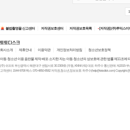
•
[저작권] (주)디즈니엔
•
[저작권] (주)JAYE -
불법촬영물 신고센터
저작권보호센터
저작권보호목록
•
[저작권] (주)루믹스미디
•
[저작권] (주)JAYE -
•
[저작권] (주)ESA(Entert
•
[저작권] (주)디즈니엔
•
[저작권] (주)JAYE -
회사소개
제휴안내
이용약관
개인정보처리방침
청소년보호정책
아동·청소년 이용 음란물 제작·배포·소지한 자는 아동·청소년의 성보호에 관한 법률 제11조에 
(주) 쉬프트 부산광역시 해운대구 센텀서로 30 2309호 (우동, KNN타워) 대표: 하주수 통신판매: 제2015-부산해운-
고객센터: 1544-9708 팩스: 070-4850-8582 저작권,청소년,정보보호: 하주수(help@totodisk.com) Copyright @ (주