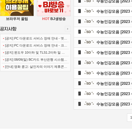
수능인강모음 [202
수능인강모음 [202
브라우저 꿀팁
HOT
BJ생방송
수능인강모음 [202
수능인강모음 [202
•
[공지] PC 다운로드 서비스 장애 안내 - 엣지
수능인강모음 [202
(Microsoft Edge)
•
[공지] PC 다운로드 서비스 장애 안내 - 크롬
(Chrome)
수능인강모음 [202
•
[공지] 윈도우 10이하 및 TLS1.2이하 일 경
우 사이트 이용불가 안내
•
[공지] 08/09(일) BC카드 부산은행 시스템
수능인강모음 [202
정기점검 안내
•
[안내] 영화 콩고: 살인자의 이야기 제휴콘텐
수능인강모음 [202
츠 서비스가 종료 되었습니다.
수능인강모음 [202
수능인강모음 [202
수능인강모음 [202
•
[저작권] (주)디즈니엔
•
[저작권] (주)JAYE -