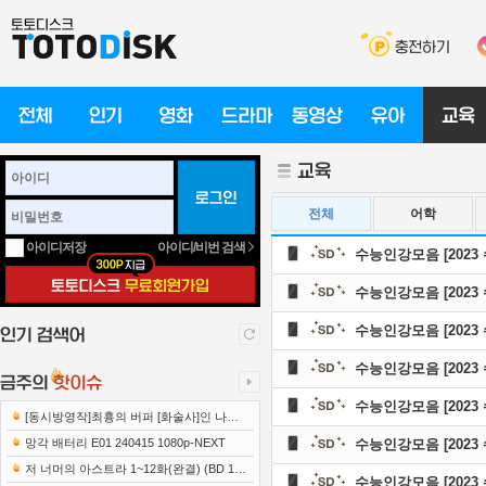
전체
어학
아이디/비번 검색
아이디저장
수능인강모음 [202
수능인강모음 [202
수능인강모음 [202
수능인강모음 [202
수능인강모음 [202
[동시방영작]최흉의 버퍼 [화술사]인 나는
세계 최강 클랜을 이끈다 E12 241219 108..
망각 배터리 E01 240415 1080p-NEXT
수능인강모음 [202
저 너머의 아스트라 1~12화(완결) (BD 192
수능인강모음 [202