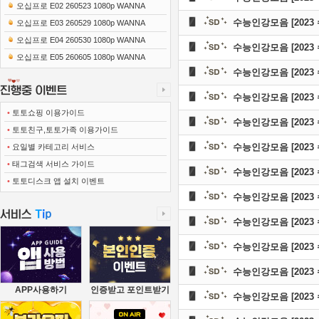
0x1080 x265-10Bit FLACx2)
오십프로 E02 260523 1080p WANNA
수능인강모음 [202
오십프로 E03 260529 1080p WANNA
오십프로 E04 260530 1080p WANNA
수능인강모음 [202
오십프로 E05 260605 1080p WANNA
수능인강모음 [202
수능인강모음 [202
•
토토쇼핑 이용가이드
수능인강모음 [202
•
토토친구,토토가족 이용가이드
수능인강모음 [202
•
요일별 카테고리 서비스
•
태그검색 서비스 가이드
수능인강모음 [202
•
토토디스크 앱 설치 이벤트
수능인강모음 [202
수능인강모음 [202
수능인강모음 [202
수능인강모음 [202
APP사용하기
인증받고 포인트받기
수능인강모음 [202