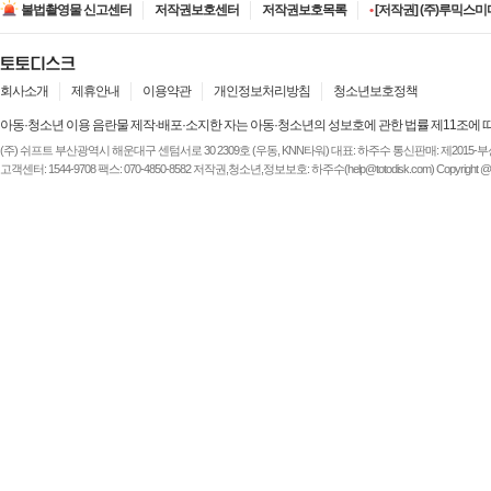
불법촬영물 신고센터
저작권보호센터
저작권보호목록
•
[저작권] (주)루믹스미디
•
[저작권] (주)JAYE -
•
[저작권] (주)ESA(Entert
•
[저작권] (주)디즈니엔
•
[저작권] (주)JAYE -
회사소개
제휴안내
이용약관
개인정보처리방침
청소년보호정책
아동·청소년 이용 음란물 제작·배포·소지한 자는 아동·청소년의 성보호에 관한 법률 제11조에 
(주) 쉬프트 부산광역시 해운대구 센텀서로 30 2309호 (우동, KNN타워) 대표: 하주수 통신판매: 제2015-부산해운-
고객센터: 1544-9708 팩스: 070-4850-8582 저작권,청소년,정보보호: 하주수(help@totodisk.com) Copyright @ (주