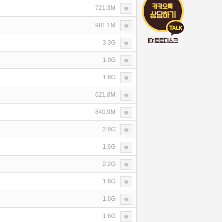
721.3M
981.1M
3.3G
1.9G
1.6G
621.8M
840.9M
2.8G
1.6G
2.2G
1.6G
1.6G
1.6G