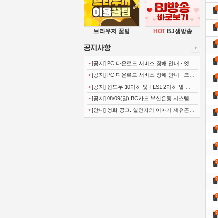
브라우저 꿀팁
HOT
BJ생방송
•
[공지] PC 다운로드 서비스 장애 안내 - 엣지
(Microsoft Edge)
•
[공지] PC 다운로드 서비스 장애 안내 - 크롬
(Chrome)
•
[공지] 윈도우 10이하 및 TLS1.2이하 일 경
우 사이트 이용불가 안내
•
[공지] 08/09(일) BC카드 부산은행 시스템
정기점검 안내
•
[안내] 영화 콩고: 살인자의 이야기 제휴콘텐
츠 서비스가 종료 되었습니다.