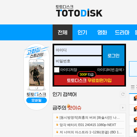
아이디/비번 검색
아이디저장
[동시방영작]최흉의 버퍼 [화술사]인 나는
세계 최강 클랜을 이끈다 E12 241219 108..
망각 배터리 E01 240415 1080p-NEXT
저 너머의 아스트라 1~12화(완결) (BD 192