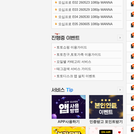
0x1080 x265-10Bit FLACx2)
오십프로 E02 260523 1080p WANNA
오십프로 E03 260529 1080p WANNA
오십프로 E04 260530 1080p WANNA
오십프로 E05 260605 1080p WANNA
•
토토쇼핑 이용가이드
•
토토친구,토토가족 이용가이드
•
요일별 카테고리 서비스
•
태그검색 서비스 가이드
•
토토디스크 앱 설치 이벤트
APP사용하기
인증받고 포인트받기