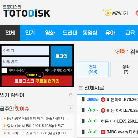
'전체'
검색
전체
영화
아이디/비번 검색
아이디저장
(914)
(7)
히든아이.E70.2601
히든 아이.E70.260
[동시방영작]최흉의 버퍼 [화술사]인 나는
히든 아이.E69.26011
세계 최강 클랜을 이끈다 E12 241219 108..
망각 배터리 E01 240415 1080p-NEXT
[MBC every1] 
저 너머의 아스트라 1~12화(완결) (BD 192