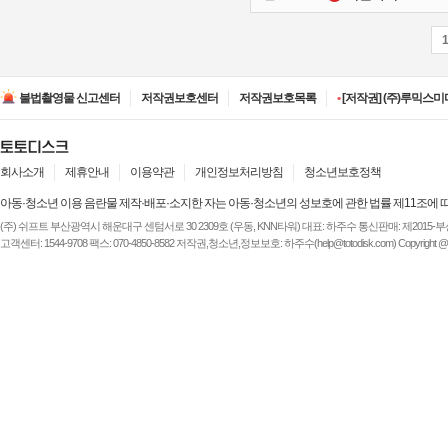
•
[저작권] (주)디즈니엔
•
[저작권] (주)JAYE -
불법촬영물 신고센터
저작권보호센터
저작권보호목록
•
[저작권] (주)루믹스미디
•
[저작권] (주)JAYE -
•
[저작권] (주)ESA(Entert
•
[저작권] (주)디즈니엔
•
[저작권] (주)JAYE -
회사소개
제휴안내
이용약관
개인정보처리방침
청소년보호정책
아동·청소년 이용 음란물 제작·배포·소지한 자는 아동·청소년의 성보호에 관한 법률 제11조에 
(주) 쉬프트 부산광역시 해운대구 센텀서로 30 2309호 (우동, KNN타워) 대표: 하주수 통신판매: 제2015-부산해운-
고객센터: 1544-9708 팩스: 070-4850-8582 저작권,청소년,정보보호: 하주수(help@totodisk.com) Copyright @ (주