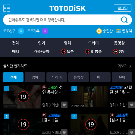
충전샵
월정액
토토친구
토토가족
0
0
전체
인기
영화
드라마
동영상
애니
가족/유아
웹툰
BJ방송
성인
실시간 인기자료
더보기
전체
영화
드라마
동영상
애니
유아
성
o7월
1
2
인 동서양 스
한 선 [ 킬 ㄹ
토리 모음집
ㅓ 들 쇼 핑
26년7월18
몰 2 ] 5-6화
영화 > 최신/미개봉
(0)
영화 > 최신/미개봉
일 규제작 bg
1080P
04:03:00
01:03:00
color=violet
3
4
[킬ㄹㅓ들의
[킬ㄹㅓ들의
쇼핑몰 2] 초
쇼핑몰 2] 초
저용량 1080
저용량 1080
드라마 > 미니시리즈
(0)
드라마 > 미니시리즈
P E01 - E06
P E05 - E06
01:05:00
01:03:00