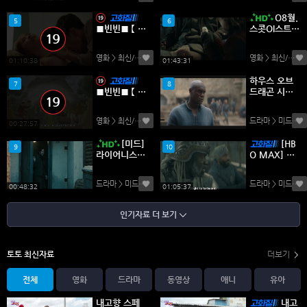
자체자막
자체자막
O8월.
5
6
■빈빈■ 【 +
스콧OI스트우
29금 영화 】
드 2차대전 ((
[무삭제] 돌아
럭ㅋI _ 스트
영화 > 최신/미개봉
(0)
영화 > 최신/미개봉
온 형수의 순
라OI크 )) 10
01:10:38
01:43:31
수 욕정 _ 20
80P 완벽자
하우스 오브
26 [영화 에
막
7
8
■빈빈■ 【 넷
드래곤 시즌
로 강하랑 채
플릭스 】 짝짓
2 (08화 완
민]
기의 계절 (2
결)
영화 > 최신/미개봉
(0)
드라마 > 미드
(0)
026) Matin
00:27:57
g.Season.S0
[미드]
[HB
1E01-E10완
9
10
라이어니스
O MAX] 하
결 초고화질
시즌3 1화.2
우스 오브 더
최신영화넷플
026.1080p.
드래곤 Hous
릭스디즈니왓
드라마 > 미드
(0)
드라마 > 미드
(0)
한글자막
e.of.the.Dra
00:48:32
01:05:37
챠tv방송드라
gon.S03.20
마
26.2160p A
인기자료 더 보기
MZN WEB-
DL DDP5 1
H 265
토토 최신자료
더보기
전체
영화
드라마
동영상
애니
유아
내고향 스페
내고