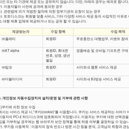
타인 또는 타 기관에 제공 또는 공유하지 않습니다. 다만, 아래의 경우는 예외로 합니다.
가. 이용자들이 사전에 공개에 동의한 경우
나. 관련법에 의거 적법한 절차에 의한 정부기관의 요청이 있는 경우
다. 토토디스크는 회원별 맞춤 서비스, 기타 다양한 서비스 제공 등의 사업적인 이유
소 대행 제휴 업체에 제공하거나 또는 공유 할 수 있습니다.
제공받는자
수집 항목
수집 목적
㈜플래티
회원ID
무료충전소 대행업무, 이벤트 참여
㈜KT alpha
회원ID, 휴대폰
경품배송 및 모바일 기프트콘 구매
번호, 성명, 생년
월일
㈜탑코
회원ID
사이트내 웹툰 서비스 제공
㈜더블미디어
회원ID
사이트내 BJ방송 서비스 제공
4. 개인정보 자동수집장치의 설치/운영 및 거부에 관한 사항
1)쿠키에 의한 정보 수집
회사는 서비스 제공 시,”쿠키(cookie)”를 사용합니다. 쿠키는 서비스 제공하는 서버
이용자의 PC내 하드디스크에 암호화되어 저장됩니다. 이용자는 쿠키에 대한 선택권을
집을 거부하실 경우에는 웹 브라우저 보안 정책을 통해 허용 여부를 결정하실 수 있습니
가. 쿠키등 사용목적 : 이용자의 접속 빈도나 방문 시간 등을 분석, 고객님의 취향과 관