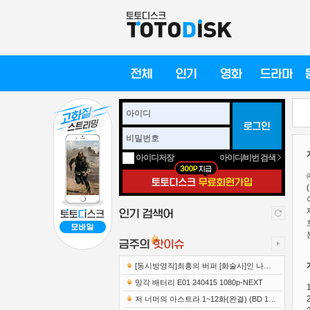
아이디/비번 검색
아이디저장
[동시방영작]최흉의 버퍼 [화술사]인 나는
세계 최강 클랜을 이끈다 E12 241219 108..
망각 배터리 E01 240415 1080p-NEXT
저 너머의 아스트라 1~12화(완결) (BD 192