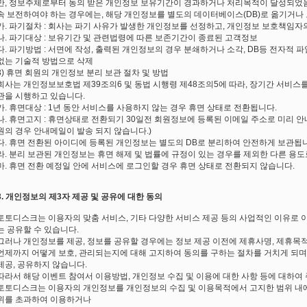
만, 정보주체로부터 동의 받은 개인정보 보유기간이 경과하거나 처리목적이 달성되었
속 보전하여야 하는 경우에는, 해당 개인정보를 별도의 데이터베이스(DB)로 옮기거나
가. 파기절차 : 회사는 파기 사유가 발생한 개인정보를 선정하고, 개인정보 보호책임자
나. 파기대상 : 보유기간 및 관련법령에 따른 보존기간이 종료된 고객정보
다. 파기방법 : 서면에 작성, 출력된 개인정보의 경우 분쇄하거나 소각, DB등 전자적
없는 기술적 방법으로 삭제
3) 휴면 회원의 개인정보 분리 보관 절차 및 방법
회사는 개인정보보호법 제39조의6 및 동법 시행령 제48조의5에 따라, 장기간 서비스
관을 시행하고 있습니다.
가. 휴면대상 : 1년 동안 서비스를 사용하지 않는 경우 휴면 상태로 전환됩니다.
나. 휴면고지 : 휴면상태로 전환되기 30일전 회원정보에 등록된 이메일 주소로 미리 안
원의 경우 안내메일이 발송 되지 않습니다.)
다. 휴면 전환된 아이디에 등록된 개인정보는 별도의 DB로 분리하여 안전하게 보관됩
라. 분리 보관된 개인정보는 휴면 해제 및 법률에 규정이 있는 경우를 제외한 다른 용
마. 휴면 전환 예정일 안에 서비스에 로그인할 경우 휴면 상태로 전환되지 않습니다.
3. 개인정보의 제3자 제공 및 공유에 대한 동의
토토디스크는 이용자의 맞춤 서비스, 기타 다양한 서비스 제공 등의 사업적인 이유로 
는 공유할 수 있습니다.
그러나 개인정보를 제공, 정보를 공유할 경우에는 정보 제공 이전에 제휴사명, 제휴목적
언제까지 어떻게 보호, 관리되는지에 대해 고지하여 동의를 구하는 절차를 거치게 되며
제공, 공유하지 않습니다.
따라서 해당 이벤트 참여서 이용방법, 개인정보 수집 및 이용에 대한 사항 등에 대하여
토토디스크는 이용자의 개인정보를 개인정보의 수집 및 이용목적에서 고지한 범위 내에서
위를 초과하여 이용하거나