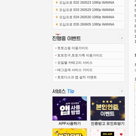
0x1080 x265-10Bit FLACx2)
오십프로 E02 260523 1080p WANNA
오십프로 E03 260529 1080p WANNA
오십프로 E04 260530 1080p WANNA
오십프로 E05 260605 1080p WANNA
•
토토쇼핑 이용가이드
•
토토친구,토토가족 이용가이드
•
요일별 카테고리 서비스
•
태그검색 서비스 가이드
•
토토디스크 앱 설치 이벤트
APP사용하기
인증받고 포인트받기