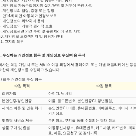
3. 개인정보의 제3자 제공 및 공유에 대한 동의
4. 개인정보 자동수집장치의 설치/운영 및 거부에 관한 사항
5. 개인정보의 열람, 증명 또는 정정
6. 만14세 미만 아동의 개인정보보호
7. 개인정보의 위탁처리 동의
8. 개인정보의 기술적,관리적 보호
9. 개인정보관련 의견 수렴 및 불만처리에 관한 사항
10. 개인정보 보호책임자 및 담당자 안내
11. 고지의 의무
1. 수집하는 개인정보 항목 및 개인정보 수집/이용 목적
회사는 회원 가입 시 또는 서비스 이용 과정에서 홈페이지 또는 개별 어플리케이션 등을
소한의 개인정보를 수집하고 있습니다.
1) 필수 개인정보 수집 항목
수집 목적
수집 항목
회원가입
아이디, 닉네임
본인인증/성인인증
이름, 핸드폰번호, 본인인증CI, 생년월일,
서비스 이용 및 민원 처리
본인인증CI, 이름, 휴대폰번호, 이메일주소, 아이디, 
기기정보
맞춤형 서비스 제공
쿠키정보, 쿠키를 통해 수집되는 형태 정보
상품 구매 및 환불
이동통신사정보, 휴대폰번호, 카드사명, 카드번호, 계좌
호, 이름, 요금청구 및 결제기록,