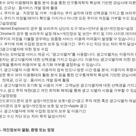
횟수 파악 이용행태와 활동 분석 등을 통한 인구통계학적 특성에 기반한 관심사에 따른
공, 신규상품〮서비스 개발 등에 활용
나. 쿠키의 설치〮운영 및 거부 : 이용자는 쿠키 설치에 대한 선택권을 가지고 웹 브
나, 쿠키가 저장될 때마다 확인을 가지거나 아니면 모든 쿠키의 저장을 거부할 수도 있
◎설정방법
Internet Explorer의 경우 웹 브라우저 상단의 도구 메뉴>인터넷 옵션>개인정보>설정
Chrome의 경우 웹 브라우저 설정 메뉴>개인정보 및 보안> 쿠키 및 기타 사이트 데이
(쿠키의 저장을 거불할 경우에는 맞춤형 서비스 이용에 어려움이 발생할 수 있습니다.)
다. 쿠키에 의해 수집된 정보의 보유 및 이용기간 : 쿠키 수신 차단 또는 처리 목적 달
2)광고식별자에 의한 정보 수집
회사는 모바일앱 서비스 제공 시, “광고식별자”를 사용합니다. 광고식별자는 이용자의
용자는 광고식별자에 대한 선택권을 가지고 있습니다. 이용자는 광고식별자에 의한 
정책을 통하여 허용여부 및 초기화 여부를 결정하실 수 있습니다.
가. 광고식별자 사용 목적 : 이용자의 접속 빈도나 방문 시간 등을 분석, 이용자의 취향
방문 횟수 파악 이용행태와 활동 분석 등을 통한 인구통계학적 특성에 기반한 관심사에 
천〮제공, 신규 상품〮서비스 개발 등에 활용
나. 광고식별자의 초기화 및 사용의 거부 : 고객님은 광고식별자에 대한 선택권을 가
거나, 광고 추적 제한(광고 개인 최적화 해제)을 통해 광고 식별자 사용을 거부할 수 있
◎설정방법
안드로이드폰의 경우 설정>개인정보 보호>광고>광고 추적 제한 혹은 광고식별자 재
아이폰의 경우 설정>개인정보 보호 및 보안>Apple 광고
다. 광고식별자에 의해 수집된 정보의 보유 및 이용기간
광고 수신 차단 또는 처리 목적 달성시까지
5. 개인정보의 열람, 증명 또는 정정