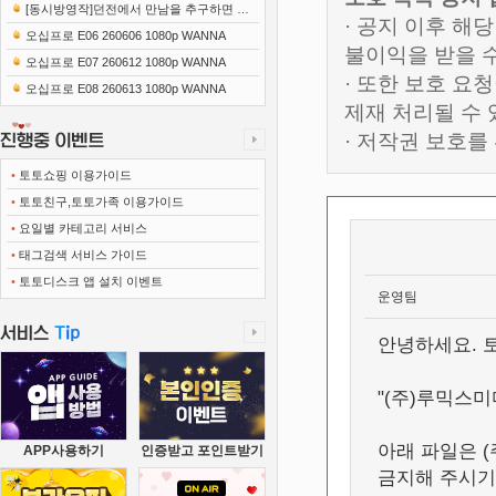
[동시방영작]던전에서 만남을 추구하면 안
· 공지 이후 해
되는 걸까 5 풍요의 여신편 E15 250306 1..
오십프로 E06 260606 1080p WANNA
불이익을 받을 
오십프로 E07 260612 1080p WANNA
· 또한 보호 
오십프로 E08 260613 1080p WANNA
제재 처리될 수
· 저작권 보호
•
토토쇼핑 이용가이드
•
토토친구,토토가족 이용가이드
•
요일별 카테고리 서비스
•
태그검색 서비스 가이드
•
토토디스크 앱 설치 이벤트
운영팀
안녕하세요. 
"(주)루믹스
아래 파일은 
APP사용하기
인증받고 포인트받기
금지해 주시기