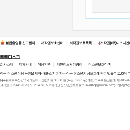
•
[저작권] (주)JAYE -
•
[저작권] (주)라온컴퍼니
불법촬영물 신고센터
저작권보호센터
저작권보호목록
•
[저작권] (주)디즈니엔
•
[저작권] (주)JAYE -
•
[저작권] (주)루믹스미디
•
[저작권] (주)JAYE -
•
[저작권] (주)라온컴퍼니
회사소개
제휴안내
이용약관
개인정보처리방침
청소년보호정책
아동·청소년 이용 음란물 제작·배포·소지한 자는 아동·청소년의 성보호에 관한 법률 제11조에 
(주) 쉬프트 부산광역시 해운대구 센텀서로 30 2309호 (우동, KNN타워) 대표: 하주수 통신판매: 제2015-부산해운-
고객센터: 1544-9708 팩스: 070-4850-8582 저작권,청소년,정보보호: 하주수(help@totodisk.com) Copyright @ (주