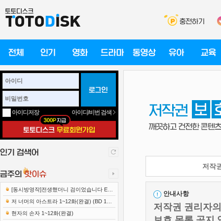
아이디/비번 검색
아이디저장
저작권
[동시방영작]전생했더니 검이었습니다 E12
안내사항
221222 1080p-NEXT
저 너머의 아스트라 1~12화(완결) (BD 192
저작권 권리자의 
0x1080 x265-10Bit FLACx2)
현자의 손자 1~12화(완결)
보호 목록 공지 