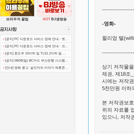
-----------------
브라우저 꿀팁
HOT
BJ생방송
-영화-
윌리엄 텔(willia
•
[공지] PC 다운로드 서비스 장애 안내 - 엣지
(Microsoft Edge)
•
[공지] PC 다운로드 서비스 장애 안내 - 크롬
-----------------
(Chrome)
•
[공지] 윈도우 10이하 및 TLS1.2이하 일 경
우 사이트 이용불가 안내
•
[공지] 08/09(일) BC카드 부산은행 시스템
상기 저작물을
정기점검 안내
•
[안내] 영화 콩고: 살인자의 이야기 제휴콘텐
제권, 제18조
츠 서비스가 종료 되었습니다.
시에는 저작권
5천만원 이하
본 저작권보호
위의 자료를 
있으니, 저작