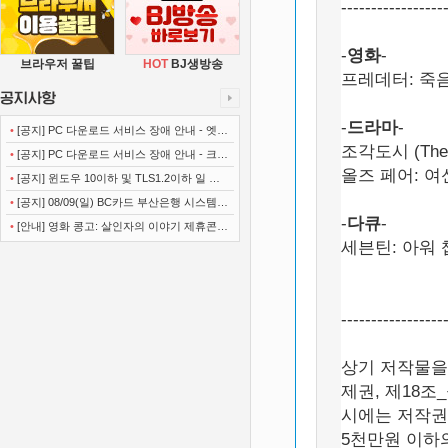
-----------------
-
영화
-
브라우저 꿀팁
HOT
BJ생방송
프레데터: 죽음의 
-
드라마
-
•
[공지] PC 다운로드 서비스 장애 안내 - 엣지
조각도시 (The M
(Microsoft Edge)
•
[공지] PC 다운로드 서비스 장애 안내 - 크롬
올즈 페어: 여신의 
(Chrome)
•
[공지] 윈도우 10이하 및 TLS1.2이하 일 경
우 사이트 이용불가 안내
•
[공지] 08/09(일) BC카드 부산은행 시스템
-
다큐
-
정기점검 안내
•
[안내] 영화 콩고: 살인자의 이야기 제휴콘텐
세븐틴: 아워 챕터 
츠 서비스가 종료 되었습니다.
-----------------
상기 저작물을
제권, 제18조
시에는 저작권
5천만원 이하