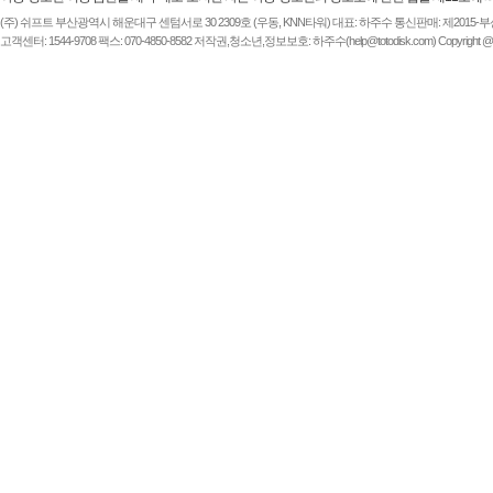
(주) 쉬프트 부산광역시 해운대구 센텀서로 30 2309호 (우동, KNN타워) 대표: 하주수 통신판매: 제2015-부산해운-
고객센터: 1544-9708 팩스: 070-4850-8582 저작권,청소년,정보보호: 하주수(help@totodisk.com) Copyright @ (주