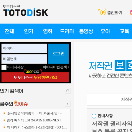
아이디/비번 검색
아이디저장
저작권
[동시방영작]최흉의 버퍼 [화술사]인 나는
안내사항
세계 최강 클랜을 이끈다 E12 241219 108..
망각 배터리 E01 240415 1080p-NEXT
저작권 권리자의 
저 너머의 아스트라 1~12화(완결) (BD 192
보호 목록 공지 