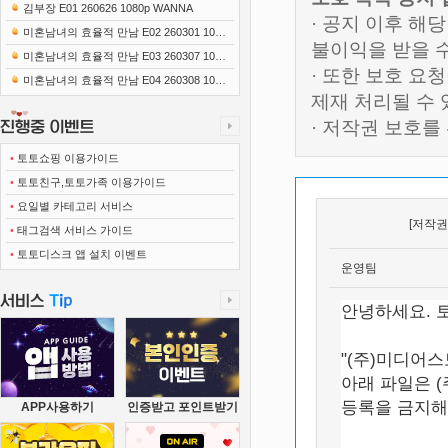
0x1080 x265-10Bit FLACx2)
김부장 E01 260626 1080p WANNA
· 공지 이후 해
미혼남녀의 효율적 만남 E02 260301 1080
불이익을 받을 
p-NEXT
미혼남녀의 효율적 만남 E03 260307 1080
· 또한 보호 
p-NEXT
미혼남녀의 효율적 만남 E04 260308 1080
제재 처리될 수
p-NEXT
· 저작권 보호
•
토토쇼핑 이용가이드
•
토토친구,토토가족 이용가이드
•
요일별 카테고리 서비스
[저작권
•
태그검색 서비스 가이드
•
토토디스크 앱 설치 이벤트
운영팀
안녕하세요. 
"(주)미디어
아래 파일은 
등록을 금지해
APP사용하기
인증받고 포인트받기