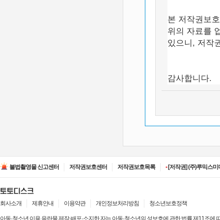
본 저작권보호
위의 자료를 
있으니, 저작
감사합니다.
•
[저작권] (주)디즈니엔
•
[저작권] (주)JAYE -
불법촬영물 신고센터
저작권보호센터
저작권보호목록
•
[저작권] (주)루믹스미디
•
[저작권] (주)JAYE -
•
[저작권] (주)ESA(Entert
•
[저작권] (주)디즈니엔
•
[저작권] (주)JAYE -
회사소개
제휴안내
이용약관
개인정보처리방침
청소년보호정책
아동·청소년 이용 음란물 제작·배포·소지한 자는 아동·청소년의 성보호에 관한 법률 제11조에 