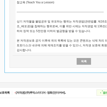
참교육 (Teach You a Lesson)
-------------------------------------------------------------------------------------------
상기 저작물을 불법공유 및 유포하는 행위는 저작권법(관련법률: 제16조
조_배포권)을 침해하는 행위로써, 이를 위반 시에는 저작권법 제 136조
하의 징역 또는 5천만원 이하의 벌금형을 받을 수 있습니다.
본 저작권보호 공지 이후에 위의 목록에 있는 모든 콘텐츠는 삭제 처리 되
토토디스크 내규에 의해 제재조치를 받을 수 있으니, 저작권 보호에 회원
감사합니다.
목록
•
[저작권] (주)디즈니엔터프라이즈 - 저작권보..
•
[저작권] (주)JAYE - 저작권보호 요청작 [소년..
보호목록
•
[저작권] (주)루믹스미디어 - 영화 [언더커버]..
•
[저작권] (주)JAYE - 저작권보호 요청작 [지금..
•
[저작권] (주)ESA(Entertainment Software Ass..
•
[저작권] (주)디즈니엔터프라이즈 - 저작권보..