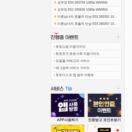
0x1080 x265-10Bit FLACx2)
김부장 E04 260704 1080p WANNA
김부장 E01 260626 1080p WANNA
미혼남녀의 효율적 만남 E02 260301 1080
p-NEXT
미혼남녀의 효율적 만남 E03 260307 1080
p-NEXT
•
토토쇼핑 이용가이드
•
토토친구,토토가족 이용가이드
•
요일별 카테고리 서비스
•
태그검색 서비스 가이드
•
토토디스크 앱 설치 이벤트
APP사용하기
인증받고 포인트받기