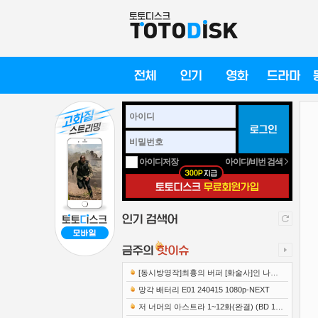
아이디/비번 검색
아이디저장
[동시방영작]최흉의 버퍼 [화술사]인 나는
세계 최강 클랜을 이끈다 E12 241219 108..
망각 배터리 E01 240415 1080p-NEXT
저 너머의 아스트라 1~12화(완결) (BD 192