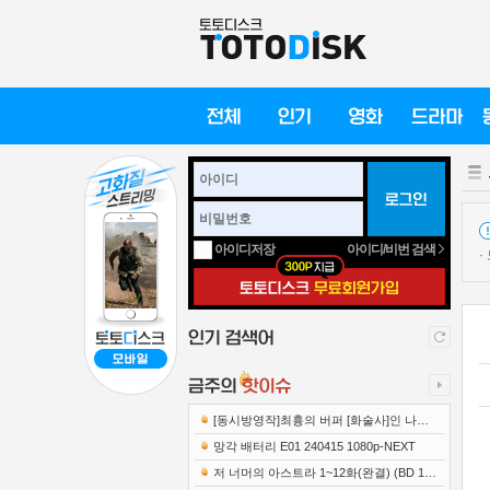
아이디/비번 검색
아이디저장
·
[동시방영작]최흉의 버퍼 [화술사]인 나는
세계 최강 클랜을 이끈다 E12 241219 108..
망각 배터리 E01 240415 1080p-NEXT
저 너머의 아스트라 1~12화(완결) (BD 192