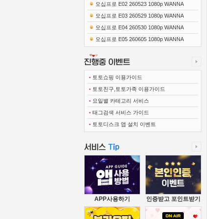
0x1080 x265-10Bit FLACx2)
오십프로 E02 260523 1080p WANNA
오십프로 E03 260529 1080p WANNA
오십프로 E04 260530 1080p WANNA
오십프로 E05 260605 1080p WANNA
•
토토쇼핑 이용가이드
•
토토친구,토토가족 이용가이드
•
요일별 카테고리 서비스
•
태그검색 서비스 가이드
•
토토디스크 앱 설치 이벤트
APP사용하기
인증받고 포인트받기