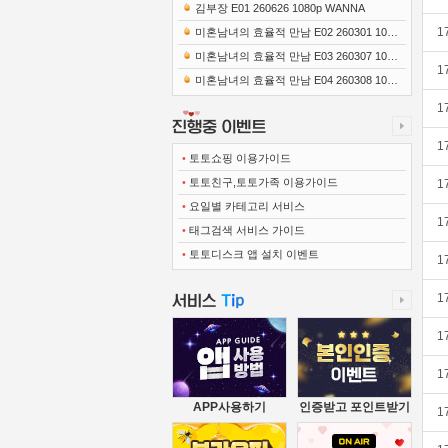
0x1080 x265-10Bit FLACx2)
김부장 E01 260626 1080p WANNA
1
미혼남녀의 효율적 만남 E02 260301 1080
p-NEXT
미혼남녀의 효율적 만남 E03 260307 1080
1
p-NEXT
미혼남녀의 효율적 만남 E04 260308 1080
p-NEXT
1
1
•
토토쇼핑 이용가이드
•
토토친구,토토가족 이용가이드
1
•
요일별 카테고리 서비스
1
•
태그검색 서비스 가이드
•
토토디스크 앱 설치 이벤트
1
1
1
1
APP사용하기
인증받고 포인트받기
1