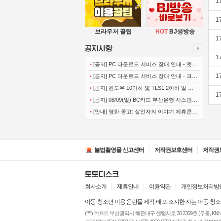
1
1
브라우저 꿀팁
HOT
BJ생방송
1
1
•
[공지] PC 다운로드 서비스 장애 안내 - 엣지
(Microsoft Edge)
1
•
[공지] PC 다운로드 서비스 장애 안내 - 크롬
(Chrome)
•
[공지] 윈도우 10이하 및 TLS1.2이하 일 경
1
우 사이트 이용불가 안내
•
[공지] 08/09(일) BC카드 부산은행 시스템
정기점검 안내
•
[안내] 영화 콩고: 살인자의 이야기 제휴콘텐
츠 서비스가 종료 되었습니다.
불법촬영물 신고센터
저작권보호센터
저작권
회사소개
제휴안내
이용약관
개인정보처리방
아동·청소년 이용 음란물 제작·배포·소지한 자는 아동·청소
(주) 쉬프트 부산광역시 해운대구 센텀서로 30 2309호 (우동, KNN타워