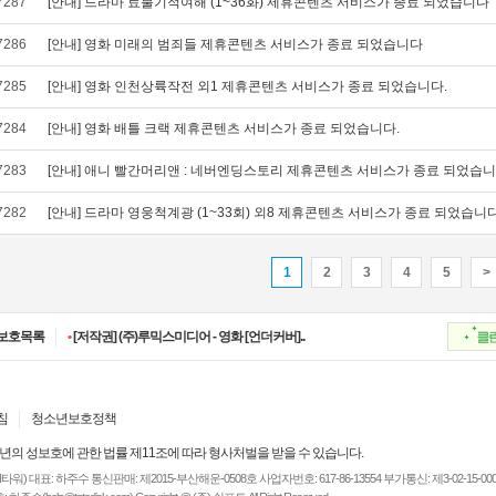
7287
[안내] 드라마 료불기적여해 (1~36화) 제휴콘텐츠 서비스가 종료 되었습니다
7286
[안내] 영화 미래의 범죄들 제휴콘텐츠 서비스가 종료 되었습니다
7285
[안내] 영화 인천상륙작전 외1 제휴콘텐츠 서비스가 종료 되었습니다.
7284
[안내] 영화 배틀 크랙 제휴콘텐츠 서비스가 종료 되었습니다.
7283
[안내] 애니 빨간머리앤 : 네버엔딩스토리 제휴콘텐츠 서비스가 종료 되었습니
7282
[안내] 드라마 영웅척계광 (1~33회) 외8 제휴콘텐츠 서비스가 종료 되었습니다
1
2
3
4
5
>
•
[저작권] (주)디즈니엔터프라이즈 - 저작권보..
•
[저작권] (주)JAYE - 저작권보호 요청작 [소년..
보호목록
•
[저작권] (주)루믹스미디어 - 영화 [언더커버]..
•
[저작권] (주)JAYE - 저작권보호 요청작 [지금..
•
[저작권] (주)ESA(Entertainment Software Ass..
•
[저작권] (주)디즈니엔터프라이즈 - 저작권보..
•
[저작권] (주)JAYE - 저작권보호 요청작 [소년..
침
청소년보호정책
년의 성보호에 관한 법률 제11조에 따라 형사처벌을 받을 수 있습니다.
) 대표: 하주수 통신판매: 제2015-부산해운-0508호 사업자번호: 617-86-13554 부가통신: 제3-02-15-00