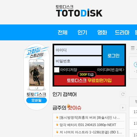
아이디/비번 검색
아이디저장
·
1
[동시방영작]최흉의 버퍼 [화술사]인 나는
1
세계 최강 클랜을 이끈다 E12 241219 108..
망각 배터리 E01 240415 1080p-NEXT
저 너머의 아스트라 1~12화(완결) (BD 192
1