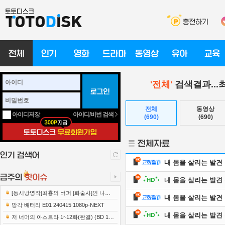
'전체'
검색결과..
전체
동영상
아이디/비번 검색
아이디저장
(690)
(690)
내 몸을 살리는 발견 유레
내 몸을 살리는 발견 유레
[동시방영작]최흉의 버퍼 [화술사]인 나는
내 몸을 살리는 발견 유레
세계 최강 클랜을 이끈다 E12 241219 108..
망각 배터리 E01 240415 1080p-NEXT
내 몸을 살리는 발견 유레
저 너머의 아스트라 1~12화(완결) (BD 192