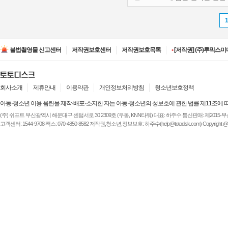
•
[저작권] (주)디즈니엔
•
[저작권] (주)JAYE -
불법촬영물 신고센터
저작권보호센터
저작권보호목록
•
[저작권] (주)루믹스미디
•
[저작권] (주)JAYE -
•
[저작권] (주)ESA(Entert
•
[저작권] (주)디즈니엔
•
[저작권] (주)JAYE -
회사소개
제휴안내
이용약관
개인정보처리방침
청소년보호정책
아동·청소년 이용 음란물 제작·배포·소지한 자는 아동·청소년의 성보호에 관한 법률 제11조에 
(주) 쉬프트 부산광역시 해운대구 센텀서로 30 2309호 (우동, KNN타워) 대표: 하주수 통신판매: 제2015-부산해운-
고객센터: 1544-9708 팩스: 070-4850-8582 저작권,청소년,정보보호: 하주수(help@totodisk.com) Copyright @ (주