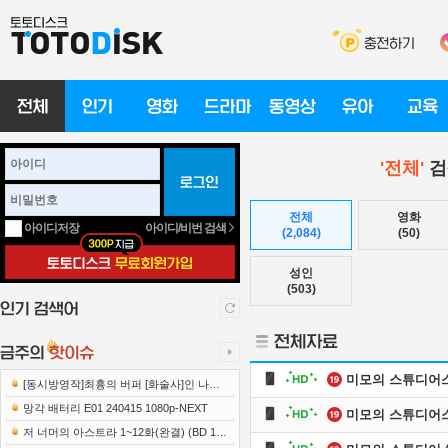
'전체'
검
전체
영화
아이디/비번 검색
아이디저장
(2,084)
(50)
성인
(503)
미모의 스튜디어
[동시방영작]최흉의 버퍼 [화술사]인 나는
세계 최강 클랜을 이끈다 E12 241219 108..
망각 배터리 E01 240415 1080p-NEXT
미모의 스튜디어
저 너머의 아스트라 1~12화(완결) (BD 192