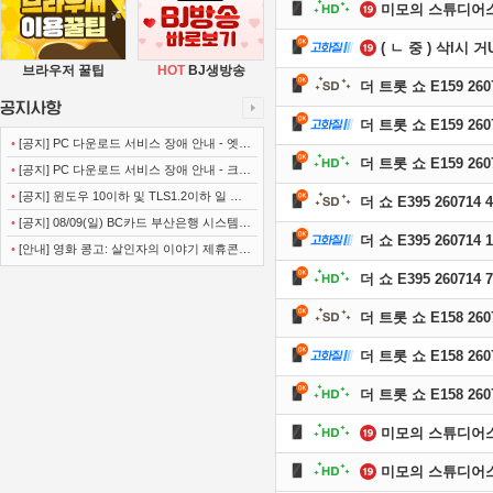
미모의 스튜디어
( ㄴ 중 ) 삭l시
브라우저 꿀팁
HOT
BJ생방송
더 트롯 쇼 E159 260
더 트롯 쇼 E159 260
•
[공지] PC 다운로드 서비스 장애 안내 - 엣지
더 트롯 쇼 E159 260
(Microsoft Edge)
•
[공지] PC 다운로드 서비스 장애 안내 - 크롬
(Chrome)
•
[공지] 윈도우 10이하 및 TLS1.2이하 일 경
더 쇼 E395 260714 
우 사이트 이용불가 안내
•
[공지] 08/09(일) BC카드 부산은행 시스템
더 쇼 E395 260714 
정기점검 안내
•
[안내] 영화 콩고: 살인자의 이야기 제휴콘텐
츠 서비스가 종료 되었습니다.
더 쇼 E395 260714 
더 트롯 쇼 E158 260
더 트롯 쇼 E158 260
더 트롯 쇼 E158 260
미모의 스튜디어
미모의 스튜디어