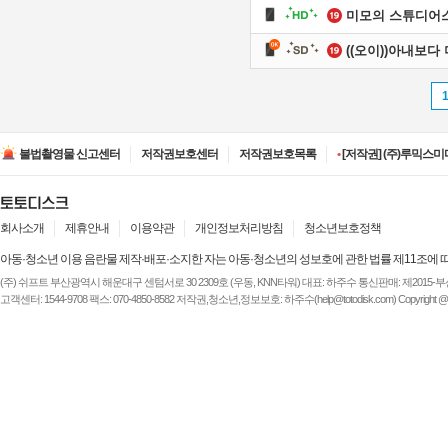
미모의 스튜디어
•
[저작권] (주)디즈니엔
•
[저작권] (주)JAYE -
불법촬영물 신고센터
저작권보호센터
저작권보호목록
•
[저작권] (주)루믹스미디
•
[저작권] (주)JAYE -
•
[저작권] (주)ESA(Entert
•
[저작권] (주)디즈니엔
•
[저작권] (주)JAYE -
회사소개
제휴안내
이용약관
개인정보처리방침
청소년보호정책
아동·청소년 이용 음란물 제작·배포·소지한 자는 아동·청소년의 성보호에 관한 법률 제11조에 
(주) 쉬프트 부산광역시 해운대구 센텀서로 30 2309호 (우동, KNN타워) 대표: 하주수 통신판매: 제2015-부산해운-
고객센터: 1544-9708 팩스: 070-4850-8582 저작권,청소년,정보보호: 하주수(help@totodisk.com) Copyright @ (주