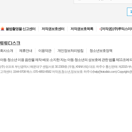
•
[저작권] (주)디즈니엔
•
[저작권] (주)JAYE -
불법촬영물 신고센터
저작권보호센터
저작권보호목록
•
[저작권] (주)루믹스미디
•
[저작권] (주)JAYE -
•
[저작권] (주)ESA(Entert
•
[저작권] (주)디즈니엔
•
[저작권] (주)JAYE -
회사소개
제휴안내
이용약관
개인정보처리방침
청소년보호정책
아동·청소년 이용 음란물 제작·배포·소지한 자는 아동·청소년의 성보호에 관한 법률 제11조에 
(주) 쉬프트 부산광역시 해운대구 센텀서로 30 2309호 (우동, KNN타워) 대표: 하주수 통신판매: 제2015-부산해운-
고객센터: 1544-9708 팩스: 070-4850-8582 저작권,청소년,정보보호: 하주수(help@totodisk.com) Copyright @ (주