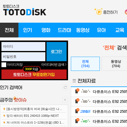
'전체'
검색
전체
동영상
아이디/비번 검색
아이디저장
(704)
(704)
다큐초이스 E92 2505
다큐초이스 E92 2505
[동시방영작]최흉의 버퍼 [화술사]인 나는
다큐초이스 E92 25051
세계 최강 클랜을 이끈다 E12 241219 108..
망각 배터리 E01 240415 1080p-NEXT
다큐초이스 E92 2505
저 너머의 아스트라 1~12화(완결) (BD 192