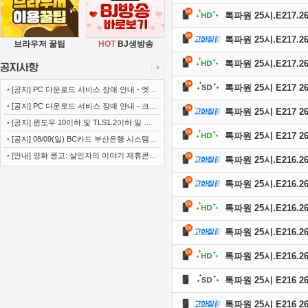
톡파원 25시.E217.260
톡파원 25시.E217.260
브라우저 꿀팁
HOT
BJ생방송
톡파원 25시.E217.26
톡파원 25시 E217 26
•
[공지] PC 다운로드 서비스 장애 안내 - 엣지
(Microsoft Edge)
•
[공지] PC 다운로드 서비스 장애 안내 - 크롬
톡파원 25시 E217 26
(Chrome)
•
[공지] 윈도우 10이하 및 TLS1.2이하 일 경
톡파원 25시 E217 26
우 사이트 이용불가 안내
•
[공지] 08/09(일) BC카드 부산은행 시스템
정기점검 안내
•
[안내] 영화 콩고: 살인자의 이야기 제휴콘텐
톡파원 25시.E216.260
츠 서비스가 종료 되었습니다.
톡파원 25시.E216.260
톡파원 25시.E216.260
톡파원 25시.E216.260
톡파원 25시.E216.26
톡파원 25시 E216 26
톡파원 25시 E216 26