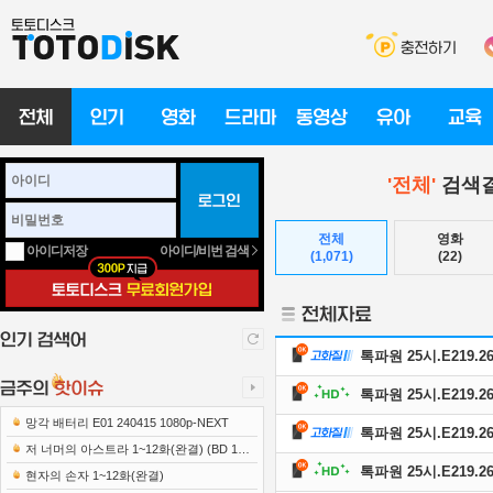
'전체'
검색결
전체
영화
아이디/비번 검색
아이디저장
(1,071)
(22)
톡파원 25시.E219.260
톡파원 25시.E219.260
망각 배터리 E01 240415 1080p-NEXT
톡파원 25시.E219.260
저 너머의 아스트라 1~12화(완결) (BD 192
톡파원 25시.E219.26
0x1080 x265-10Bit FLACx2)
현자의 손자 1~12화(완결)