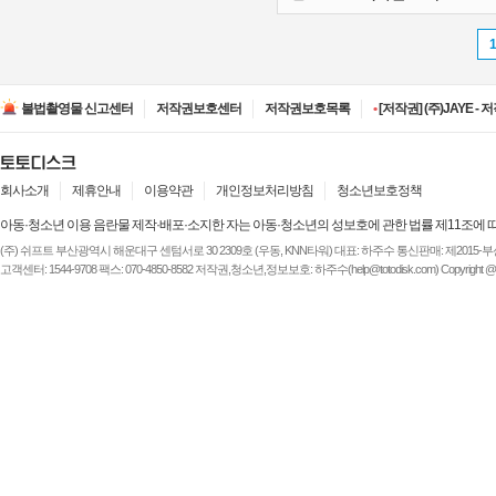
•
[저작권] (주)ESA(Entert
•
[저작권] (주)디즈니엔
불법촬영물 신고센터
저작권보호센터
저작권보호목록
•
[저작권] (주)JAYE -
•
[저작권] (주)루믹스미디
•
[저작권] (주)JAYE -
•
[저작권] (주)ESA(Entert
•
[저작권] (주)디즈니엔
회사소개
제휴안내
이용약관
개인정보처리방침
청소년보호정책
아동·청소년 이용 음란물 제작·배포·소지한 자는 아동·청소년의 성보호에 관한 법률 제11조에 
(주) 쉬프트 부산광역시 해운대구 센텀서로 30 2309호 (우동, KNN타워) 대표: 하주수 통신판매: 제2015-부산해운-
고객센터: 1544-9708 팩스: 070-4850-8582 저작권,청소년,정보보호: 하주수(help@totodisk.com) Copyright @ (주