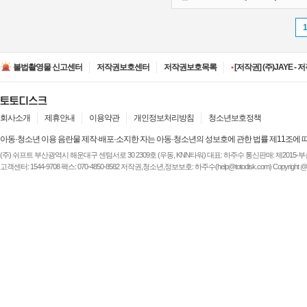
•
[저작권] (주)ESA(Entert
•
[저작권] (주)디즈니엔
불법촬영물 신고센터
저작권보호센터
저작권보호목록
•
[저작권] (주)JAYE -
•
[저작권] (주)루믹스미디
•
[저작권] (주)JAYE -
•
[저작권] (주)ESA(Entert
•
[저작권] (주)디즈니엔
회사소개
제휴안내
이용약관
개인정보처리방침
청소년보호정책
아동·청소년 이용 음란물 제작·배포·소지한 자는 아동·청소년의 성보호에 관한 법률 제11조에 
(주) 쉬프트 부산광역시 해운대구 센텀서로 30 2309호 (우동, KNN타워) 대표: 하주수 통신판매: 제2015-부산해운-
고객센터: 1544-9708 팩스: 070-4850-8582 저작권,청소년,정보보호: 하주수(help@totodisk.com) Copyright @ (주