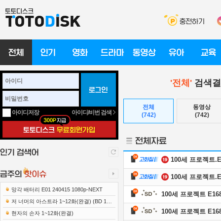
'전체'
검색결
전체
동영상
아이디/비번 검색
아이디저장
(742)
(742)
100세 프로젝트.E16
100세 프로젝트.E16
망각 배터리 E01 240415 1080p-NEXT
100세 프로젝트 E168 
저 너머의 아스트라 1~12화(완결) (BD 192
100세 프로젝트 E168 
0x1080 x265-10Bit FLACx2)
현자의 손자 1~12화(완결)