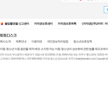
•
[저작권] (주)디즈니엔
•
[저작권] (주)JAYE -
•
[저작권] (주)루믹스미디
불법촬영물 신고센터
저작권보호센터
저작권보호목록
•
[저작권] (주)JAYE -
•
[저작권] (주)ESA(Entert
•
[저작권] (주)디즈니엔
•
[저작권] (주)JAYE -
회사소개
제휴안내
이용약관
개인정보처리방침
청소년보호정책
아동·청소년 이용 음란물 제작·배포·소지한 자는 아동·청소년의 성보호에 관한 법률 제11조에 
(주) 쉬프트 부산광역시 해운대구 센텀서로 30 2309호 (우동, KNN타워) 대표: 하주수 통신판매: 제2015-부산해운-
고객센터: 1544-9708 팩스: 070-4850-8582 저작권,청소년,정보보호: 하주수(help@totodisk.com) Copyright @ (주