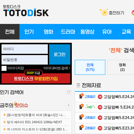
'전체'
검색
전체
영화
아이디/비번 검색
아이디저장
(575)
(2)
고딩엄빠5.E24.241
고딩엄빠 5.E24.24
[동시방영작]최흉의 버퍼 [화술사]인 나는
고딩엄빠5.E24.241
세계 최강 클랜을 이끈다 E12 241219 108..
망각 배터리 E01 240415 1080p-NEXT
고딩엄빠5.E23.241
저 너머의 아스트라 1~12화(완결) (BD 192