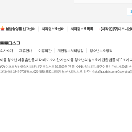
•
[저작권] (주)JAYE -
•
[저작권] (주)에스에이
불법촬영물 신고센터
저작권보호센터
저작권보호목록
•
[저작권] (주)디즈니엔
•
[저작권] (주)JAYE -
•
[저작권] (주)루믹스미디
•
[저작권] (주)JAYE -
•
[저작권] (주)에스에이
회사소개
제휴안내
이용약관
개인정보처리방침
청소년보호정책
아동·청소년 이용 음란물 제작·배포·소지한 자는 아동·청소년의 성보호에 관한 법률 제11조에 
(주) 쉬프트 부산광역시 해운대구 센텀서로 30 2309호 (우동, KNN타워) 대표: 하주수 통신판매: 제2015-부산해운-
고객센터: 1544-9708 팩스: 070-4850-8582 저작권,청소년,정보보호: 하주수(help@totodisk.com) Copyright @ (주