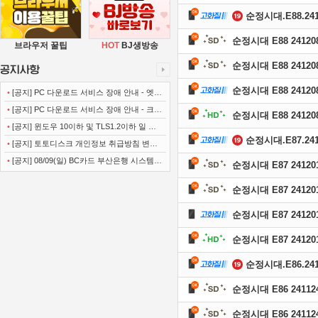
순정시대.E88.2412
순정시대 E88 241208
브라우저 꿀팁
HOT
BJ생방송
순정시대 E88 241208
순정시대 E88 241208
•
[공지] PC 다운로드 서비스 장애 안내 - 엣지
(Microsoft Edge)
•
[공지] PC 다운로드 서비스 장애 안내 - 크롬
순정시대 E88 241208
(Chrome)
•
[공지] 윈도우 10이하 및 TLS1.2이하 일 경
순정시대.E87.2412
우 사이트 이용불가 안내
•
[공지] 토토디스크 개인정보 취급방침 변경
공지
•
[공지] 08/09(일) BC카드 부산은행 시스템
순정시대 E87 241201
정기점검 안내
순정시대 E87 241201
순정시대 E87 241201
순정시대 E87 241201
순정시대.E86.2411
순정시대 E86 241124
순정시대 E86 241124