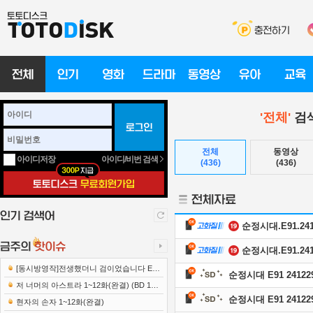
'전체'
검색
전체
동영상
아이디/비번 검색
아이디저장
(436)
(436)
순정시대.E91.2412
순정시대.E91.2412
[동시방영작]전생했더니 검이었습니다 E12
순정시대 E91 241229
221222 1080p-NEXT
저 너머의 아스트라 1~12화(완결) (BD 192
순정시대 E91 241229
0x1080 x265-10Bit FLACx2)
현자의 손자 1~12화(완결)