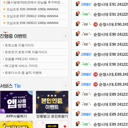
[동시방영작]던전에서 만남을 추구하면 안
순정시대 E91 241229
되는 걸까 5 풍요의 여신편 E15 250306 1..
오십프로 E06 260606 1080p WANNA
순정시대 E91 241229
오십프로 E07 260612 1080p WANNA
오십프로 E08 260613 1080p WANNA
순정시대.E90.2412
순정시대 E90 241222
순정시대 E90 241222
•
토토쇼핑 이용가이드
•
토토친구,토토가족 이용가이드
순정시대 E90 241222
•
요일별 카테고리 서비스
순정시대 E90 241222
•
태그검색 서비스 가이드
•
토토디스크 앱 설치 이벤트
순정시대.E89.2412
순정시대.E89.2412
순정시대 E89 241215
순정시대 E89 241215
순정시대 E89 241215
APP사용하기
인증받고 포인트받기
순정시대 E89 241215