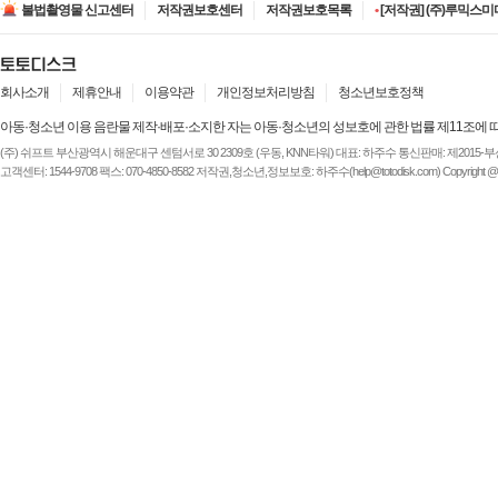
불법촬영물 신고센터
저작권보호센터
저작권보호목록
•
[저작권] (주)루믹스미디
•
[저작권] (주)JAYE -
•
[저작권] (주)ESA(Entert
•
[저작권] (주)디즈니엔
•
[저작권] (주)JAYE -
회사소개
제휴안내
이용약관
개인정보처리방침
청소년보호정책
아동·청소년 이용 음란물 제작·배포·소지한 자는 아동·청소년의 성보호에 관한 법률 제11조에 
(주) 쉬프트 부산광역시 해운대구 센텀서로 30 2309호 (우동, KNN타워) 대표: 하주수 통신판매: 제2015-부산해운-
고객센터: 1544-9708 팩스: 070-4850-8582 저작권,청소년,정보보호: 하주수(help@totodisk.com) Copyright @ (주