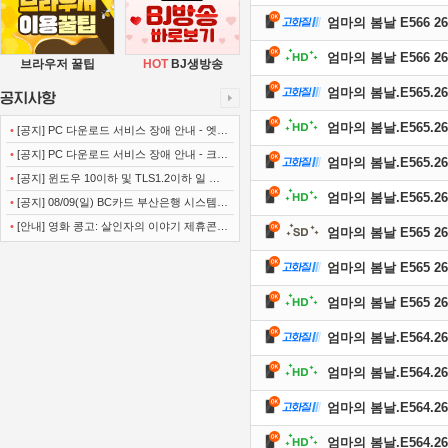
엄마의 봄날 E566 260
엄마의 봄날 E566 260
브라우저 꿀팁
HOT
BJ생방송
엄마의 봄날.E565.260
엄마의 봄날.E565.260
•
[공지] PC 다운로드 서비스 장애 안내 - 엣지
(Microsoft Edge)
•
[공지] PC 다운로드 서비스 장애 안내 - 크롬
엄마의 봄날.E565.260
(Chrome)
•
[공지] 윈도우 10이하 및 TLS1.2이하 일 경
엄마의 봄날.E565.260
우 사이트 이용불가 안내
•
[공지] 08/09(일) BC카드 부산은행 시스템
정기점검 안내
•
[안내] 영화 콩고: 살인자의 이야기 제휴콘텐
엄마의 봄날 E565 260
츠 서비스가 종료 되었습니다.
엄마의 봄날 E565 260
엄마의 봄날 E565 260
엄마의 봄날.E564.260
엄마의 봄날.E564.260
엄마의 봄날.E564.260
엄마의 봄날.E564.260