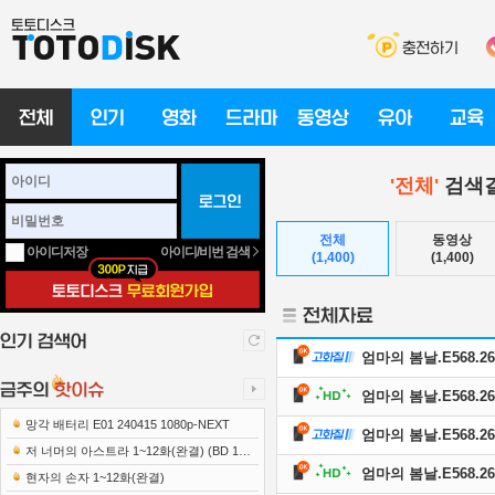
'전체'
검색결
전체
동영상
아이디/비번 검색
아이디저장
(1,400)
(1,400)
엄마의 봄날.E568.260
엄마의 봄날.E568.260
망각 배터리 E01 240415 1080p-NEXT
엄마의 봄날.E568.260
저 너머의 아스트라 1~12화(완결) (BD 192
엄마의 봄날.E568.260
0x1080 x265-10Bit FLACx2)
현자의 손자 1~12화(완결)