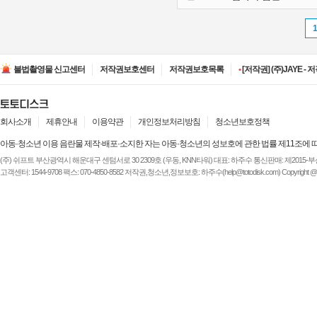
•
[저작권] (주)ESA(Entert
•
[저작권] (주)디즈니엔
불법촬영물 신고센터
저작권보호센터
저작권보호목록
•
[저작권] (주)JAYE -
•
[저작권] (주)루믹스미디
•
[저작권] (주)JAYE -
•
[저작권] (주)ESA(Entert
•
[저작권] (주)디즈니엔
회사소개
제휴안내
이용약관
개인정보처리방침
청소년보호정책
아동·청소년 이용 음란물 제작·배포·소지한 자는 아동·청소년의 성보호에 관한 법률 제11조에 
(주) 쉬프트 부산광역시 해운대구 센텀서로 30 2309호 (우동, KNN타워) 대표: 하주수 통신판매: 제2015-부산해운-
고객센터: 1544-9708 팩스: 070-4850-8582 저작권,청소년,정보보호: 하주수(help@totodisk.com) Copyright @ (주