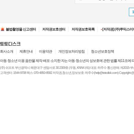
•
[저작권] (주)디즈니엔
•
[저작권] (주)JAYE -
불법촬영물 신고센터
저작권보호센터
저작권보호목록
•
[저작권] (주)루믹스미디
•
[저작권] (주)JAYE -
•
[저작권] (주)ESA(Entert
•
[저작권] (주)디즈니엔
•
[저작권] (주)JAYE -
회사소개
제휴안내
이용약관
개인정보처리방침
청소년보호정책
아동·청소년 이용 음란물 제작·배포·소지한 자는 아동·청소년의 성보호에 관한 법률 제11조에 
(주) 쉬프트 부산광역시 해운대구 센텀서로 30 2309호 (우동, KNN타워) 대표: 하주수 통신판매: 제2015-부산해운-
고객센터: 1544-9708 팩스: 070-4850-8582 저작권,청소년,정보보호: 하주수(help@totodisk.com) Copyright @ (주