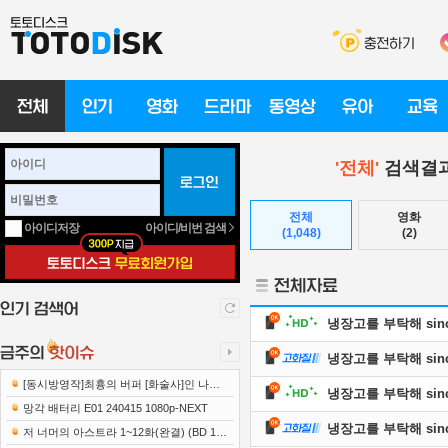
'전체'
검색결과
전체
영화
아이디/비번 검색
아이디저장
(1,048)
(2)
냉장고를 부탁해 since 
냉장고를 부탁해 since 
[동시방영작]최흉의 버퍼 [화술사]인 나는
냉장고를 부탁해 since 
세계 최강 클랜을 이끈다 E12 241219 108..
망각 배터리 E01 240415 1080p-NEXT
냉장고를 부탁해 since 
저 너머의 아스트라 1~12화(완결) (BD 192