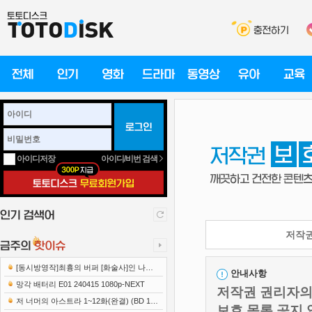
아이디/비번 검색
아이디저장
저작권
[동시방영작]최흉의 버퍼 [화술사]인 나는
안내사항
세계 최강 클랜을 이끈다 E12 241219 108..
망각 배터리 E01 240415 1080p-NEXT
저작권 권리자의 
저 너머의 아스트라 1~12화(완결) (BD 192
보호 목록 공지 