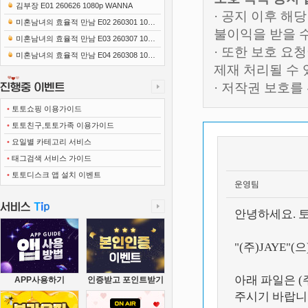
0x1080 x265-10Bit FLACx2)
김부장 E01 260626 1080p WANNA
· 공지 이후 해
미혼남녀의 효율적 만남 E02 260301 1080
불이익을 받을 
p-NEXT
미혼남녀의 효율적 만남 E03 260307 1080
· 또한 보호 
p-NEXT
미혼남녀의 효율적 만남 E04 260308 1080
제재 처리될 수
p-NEXT
· 저작권 보호
•
토토쇼핑 이용가이드
•
토토친구,토토가족 이용가이드
•
요일별 카테고리 서비스
•
태그검색 서비스 가이드
•
토토디스크 앱 설치 이벤트
운영팀
안녕하세요. 
"(주)JAYE
아래 파일은 (
APP사용하기
인증받고 포인트받기
주시기 바랍니