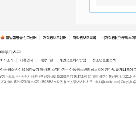
•
[저작권] (주)디즈니엔
•
[저작권] (주)JAYE -
불법촬영물 신고센터
저작권보호센터
저작권보호목록
•
[저작권] (주)루믹스미디
•
[저작권] (주)JAYE -
•
[저작권] (주)ESA(Entert
•
[저작권] (주)디즈니엔
•
[저작권] (주)JAYE -
회사소개
제휴안내
이용약관
개인정보처리방침
청소년보호정책
아동·청소년 이용 음란물 제작·배포·소지한 자는 아동·청소년의 성보호에 관한 법률 제11조에 
(주) 쉬프트 부산광역시 해운대구 센텀서로 30 2309호 (우동, KNN타워) 대표: 하주수 통신판매: 제2015-부산해운-
고객센터: 1544-9708 팩스: 070-4850-8582 저작권,청소년,정보보호: 하주수(help@totodisk.com) Copyright @ (주