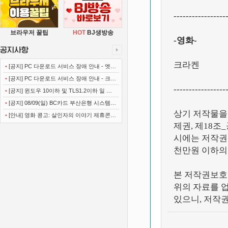
-----------------
브라우저 꿀팁
HOT
BJ생방송
-영화-
크라켄
•
[공지] PC 다운로드 서비스 장애 안내 - 엣지
(Microsoft Edge)
•
[공지] PC 다운로드 서비스 장애 안내 - 크롬
-----------------
(Chrome)
•
[공지] 윈도우 10이하 및 TLS1.2이하 일 경
우 사이트 이용불가 안내
•
[공지] 08/09(일) BC카드 부산은행 시스템
상기 저작물을
정기점검 안내
•
[안내] 영화 콩고: 살인자의 이야기 제휴콘텐
제권, 제18조
츠 서비스가 종료 되었습니다.
시에는 저작권법
천만원 이하의
본 저작권보호
위의 자료를 
있으니, 저작