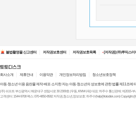
•
[저작권] (주)디즈니엔
•
[저작권] (주)JAYE -
불법촬영물 신고센터
저작권보호센터
저작권보호목록
•
[저작권] (주)루믹스미디
•
[저작권] (주)JAYE -
•
[저작권] (주)ESA(Entert
•
[저작권] (주)디즈니엔
•
[저작권] (주)JAYE -
회사소개
제휴안내
이용약관
개인정보처리방침
청소년보호정책
아동·청소년 이용 음란물 제작·배포·소지한 자는 아동·청소년의 성보호에 관한 법률 제11조에 
(주) 쉬프트 부산광역시 해운대구 센텀서로 30 2309호 (우동, KNN타워) 대표: 하주수 통신판매: 제2015-부산해운-
고객센터: 1544-9708 팩스: 070-4850-8582 저작권,청소년,정보보호: 하주수(help@totodisk.com) Copyright @ (주