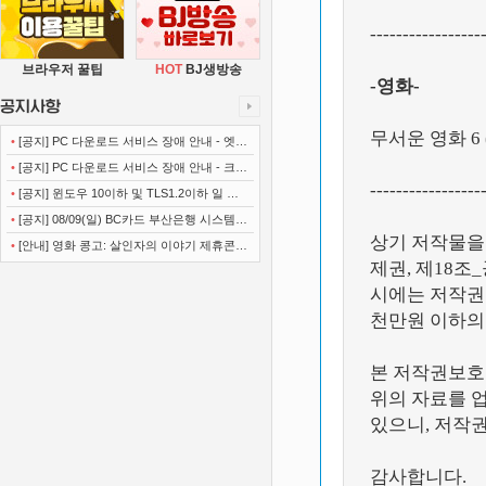
-----------------
브라우저 꿀팁
HOT
BJ생방송
-영화-
무서운 영화 6 (S
•
[공지] PC 다운로드 서비스 장애 안내 - 엣지
(Microsoft Edge)
•
[공지] PC 다운로드 서비스 장애 안내 - 크롬
-----------------
(Chrome)
•
[공지] 윈도우 10이하 및 TLS1.2이하 일 경
우 사이트 이용불가 안내
•
[공지] 08/09(일) BC카드 부산은행 시스템
상기 저작물을
정기점검 안내
•
[안내] 영화 콩고: 살인자의 이야기 제휴콘텐
제권, 제18조
츠 서비스가 종료 되었습니다.
시에는 저작권법
천만원 이하의
본 저작권보호
위의 자료를 
있으니, 저작
감사합니다.