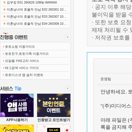
0x1080 x265-10Bit FLACx2)
김부장 E01 260626 1080p WANNA
· 공지 이후 해
미혼남녀의 효율적 만남 E02 260301 1080
불이익을 받을 
p-NEXT
미혼남녀의 효율적 만남 E03 260307 1080
· 또한 보호 
p-NEXT
미혼남녀의 효율적 만남 E04 260308 1080
제재 처리될 수
p-NEXT
· 저작권 보호
•
토토쇼핑 이용가이드
•
토토친구,토토가족 이용가이드
•
요일별 카테고리 서비스
•
태그검색 서비스 가이드
•
토토디스크 앱 설치 이벤트
운영팀
안녕하세요. 
"(주)미디어
아래 파일은 
APP사용하기
인증받고 포인트받기
록을 금지해 