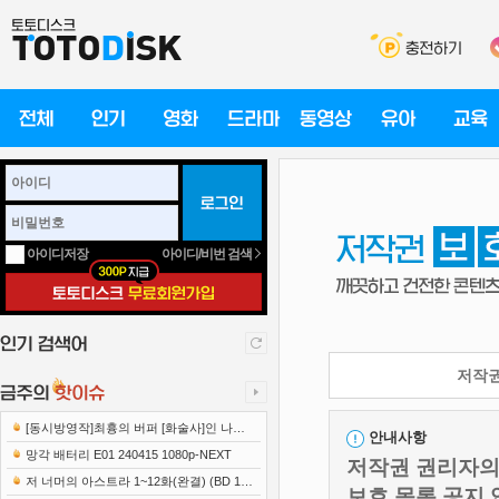
아이디/비번 검색
아이디저장
저작권
[동시방영작]최흉의 버퍼 [화술사]인 나는
안내사항
세계 최강 클랜을 이끈다 E12 241219 108..
망각 배터리 E01 240415 1080p-NEXT
저작권 권리자의 
저 너머의 아스트라 1~12화(완결) (BD 192
보호 목록 공지 