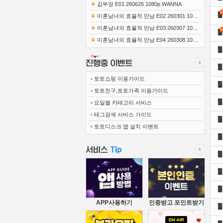
0x1080 x265-10Bit FLACx2)
김부장 E01 260626 1080p WANNA
미혼남녀의 효율적 만남 E02 260301 1080
p-NEXT
미혼남녀의 효율적 만남 E03 260307 1080
p-NEXT
미혼남녀의 효율적 만남 E04 260308 1080
p-NEXT
•
토토쇼핑 이용가이드
•
토토친구,토토가족 이용가이드
•
요일별 카테고리 서비스
•
태그검색 서비스 가이드
•
토토디스크 앱 설치 이벤트
APP사용하기
인증받고 포인트받기