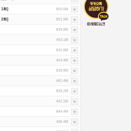
1화]
850.0M
2화]
851.9M
839.8M
463.1M
841.8M
463.4M
839.9M
462.4M
839.2M
462.1M
844.4M
465.4M