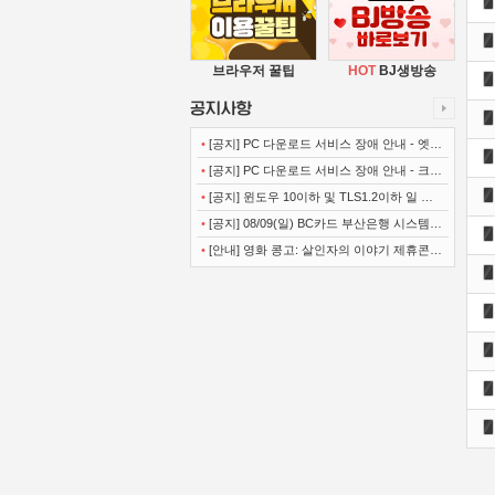
브라우저 꿀팁
HOT
BJ생방송
•
[공지] PC 다운로드 서비스 장애 안내 - 엣지
(Microsoft Edge)
•
[공지] PC 다운로드 서비스 장애 안내 - 크롬
(Chrome)
•
[공지] 윈도우 10이하 및 TLS1.2이하 일 경
우 사이트 이용불가 안내
•
[공지] 08/09(일) BC카드 부산은행 시스템
정기점검 안내
•
[안내] 영화 콩고: 살인자의 이야기 제휴콘텐
츠 서비스가 종료 되었습니다.