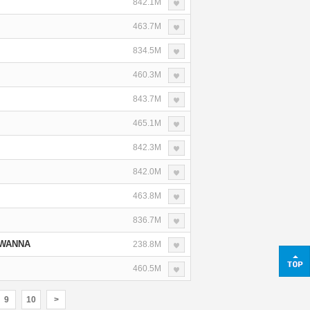
842.1M
463.7M
834.5M
460.3M
843.7M
465.1M
842.3M
842.0M
463.8M
836.7M
WANNA
238.8M
460.5M
9
10
>