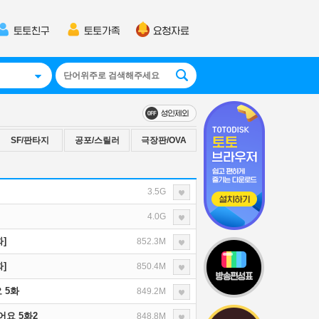
SF/판타지
공포/스릴러
극장판/OVA
3.5G
4.0G
]
852.3M
]
850.4M
 5화
849.2M
어요 5화2
848.8M