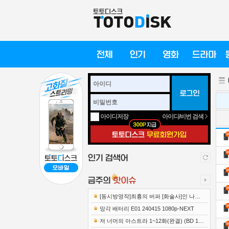
아이디/비번 검색
아이디저장
[동시방영작]최흉의 버퍼 [화술사]인 나는
세계 최강 클랜을 이끈다 E12 241219 108..
망각 배터리 E01 240415 1080p-NEXT
저 너머의 아스트라 1~12화(완결) (BD 192