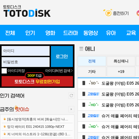
전체
최신애니
아이디/비번 검색
아이디저장
기타
+19
도굴왕 (더빙) E05 26
도굴왕 (더빙) E05 26
도굴왕 (더빙) E05 26
슈거 애플 페어리 테일.E
[동시방영작]최흉의 버퍼 [화술사]인 나는
세계 최강 클랜을 이끈다 E12 241219 108..
슈거 애플 페어리 테일.E
망각 배터리 E01 240415 1080p-NEXT
저 너머의 아스트라 1~12화(완결) (BD 192
슈거 애플 페어리 테일.E