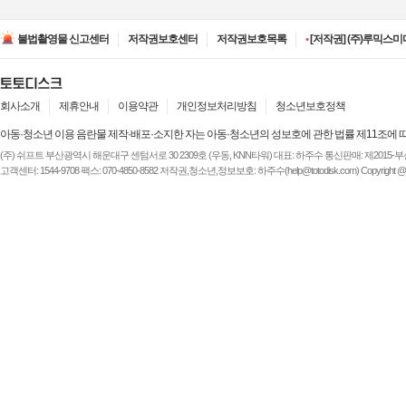
•
[저작권] (주)디즈니엔
•
[저작권] (주)JAYE -
불법촬영물 신고센터
저작권보호센터
저작권보호목록
•
[저작권] (주)루믹스미디
•
[저작권] (주)JAYE -
•
[저작권] (주)ESA(Entert
•
[저작권] (주)디즈니엔
•
[저작권] (주)JAYE -
회사소개
제휴안내
이용약관
개인정보처리방침
청소년보호정책
아동·청소년 이용 음란물 제작·배포·소지한 자는 아동·청소년의 성보호에 관한 법률 제11조에 
(주) 쉬프트 부산광역시 해운대구 센텀서로 30 2309호 (우동, KNN타워) 대표: 하주수 통신판매: 제2015-부산해운-
고객센터: 1544-9708 팩스: 070-4850-8582 저작권,청소년,정보보호: 하주수(help@totodisk.com) Copyright @ (주